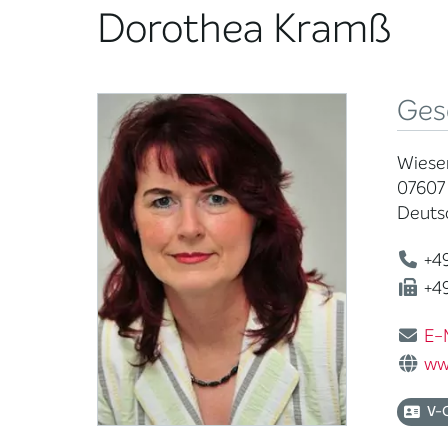
Dorothea Kramß
Ges
Wiesen
07607
Deuts
+49
+49
E-
ww
V-