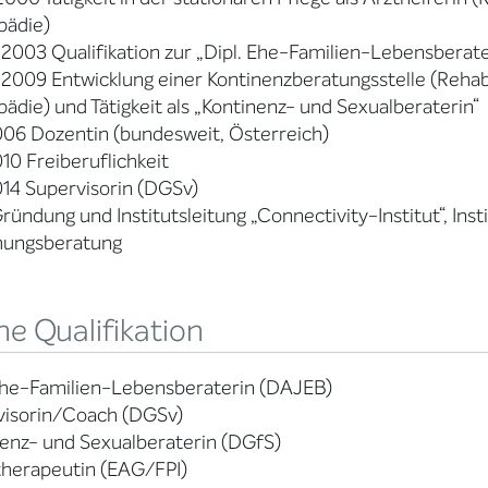
pädie)
003 Qualifikation zur „Dipl. Ehe-Familien-Lebensberat
009 Entwicklung einer Kontinenzberatungsstelle (Rehabil
ädie) und Tätigkeit als „Kontinenz- und Sexualberaterin“
006 Dozentin (bundesweit, Österreich)
010 Freiberuflichkeit
014 Supervisorin (DGSv)
ründung und Institutsleitung „Connectivity-Institut“, Inst
hungsberatung
e Qualifikation
Ehe-Familien-Lebensberaterin (DAJEB)
visorin/Coach (DGSv)
enz- und Sexualberaterin (DGfS)
therapeutin (EAG/FPI)