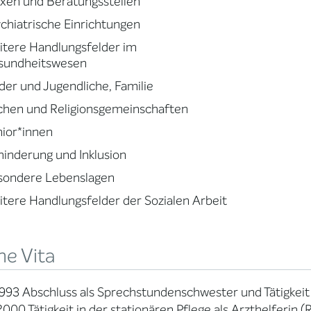
xen und Beratungsstellen
chiatrische Einrichtungen
tere Handlungsfelder im
sundheitswesen
der und Jugendliche, Familie
chen und Religionsgemeinschaften
ior*innen
inderung und Inklusion
sondere Lebenslagen
tere Handlungsfelder der Sozialen Arbeit
ne Vita
993 Abschluss als Sprechstundenschwester und Tätigkei
000 Tätigkeit in der stationären Pflege als Arzthelferin (R