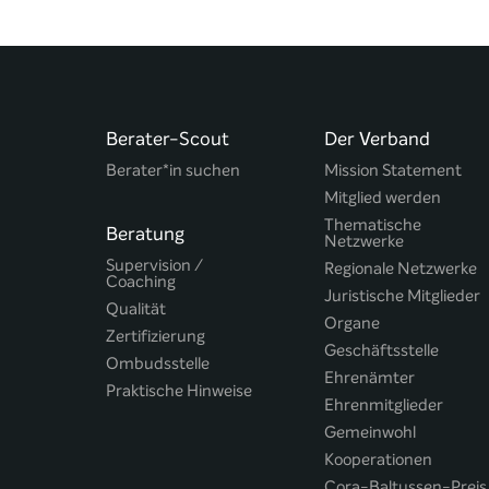
Berater-Scout
Der Verband
Berater*in suchen
Mission Statement
Mitglied werden
Thematische
Beratung
Netzwerke
Supervision /
Regionale Netzwerke
Coaching
Juristische Mitglieder
Qualität
Organe
Zertifizierung
Geschäftsstelle
Ombudsstelle
Ehrenämter
Praktische Hinweise
Ehrenmitglieder
Gemeinwohl
Kooperationen
Cora-Baltussen-Preis