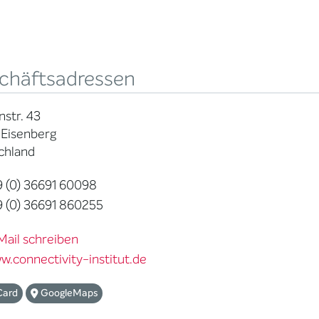
chäftsadressen
str. 43
 Eisenberg
chland
 (0) 36691 60098
 (0) 36691 860255
Mail schreiben
w.connectivity-institut.de
Card
GoogleMaps