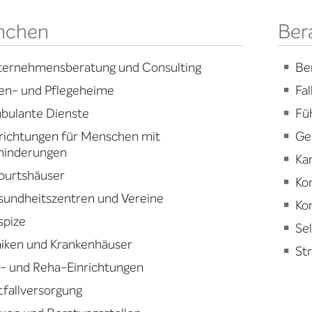
nchen
Ber
ternehmensberatung und Consulting
Be
en- und Pflegeheime
Fa
bulante Dienste
Fü
richtungen für Menschen mit
Ge
hinderungen
Ka
burtshäuser
Ko
sundheitszentren und Vereine
Ko
spize
Se
niken und Krankenhäuser
St
- und Reha-Einrichtungen
fallversorgung