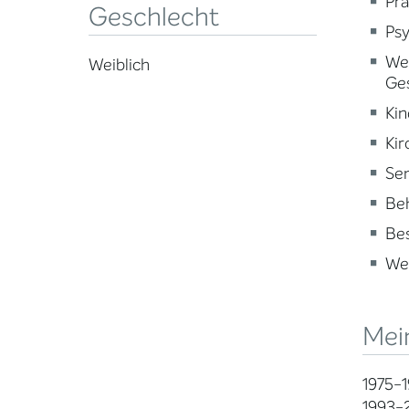
Pra
Geschlecht
Psy
Wei
Weiblich
Ge
Kin
Kir
Sen
Beh
Be
Wei
Mei
1975-1
1993-2