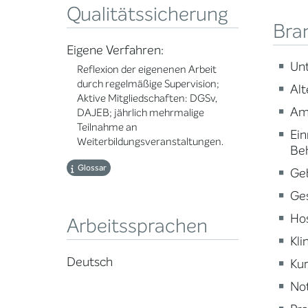
Qualitätssicherung
Bra
Eigene Verfahren:
Un
Reflexion der eigenenen Arbeit
durch regelmäßige Supervision;
Alt
Aktive Mitgliedschaften: DGSv,
Am
DAJEB; jährlich mehrmalige
Teilnahme an
Ein
Weiterbildungsveranstaltungen.
Be
Glossar
Ge
Ge
Ho
Arbeitssprachen
Kli
Deutsch
Kur
Not