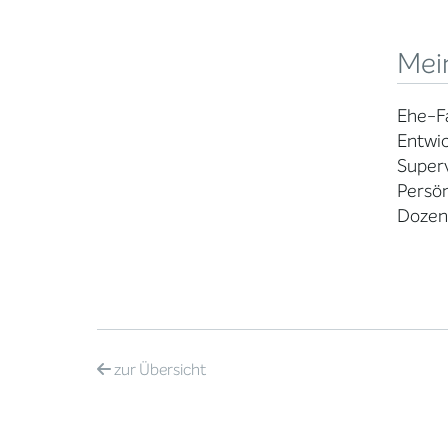
Mei
Ehe-F
Entwic
Superv
Persön
Dozent
zur
Übersicht