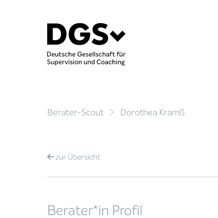
Berater-Scout
Dorothea Kramß
zur
Übersicht
Berater*in Profil