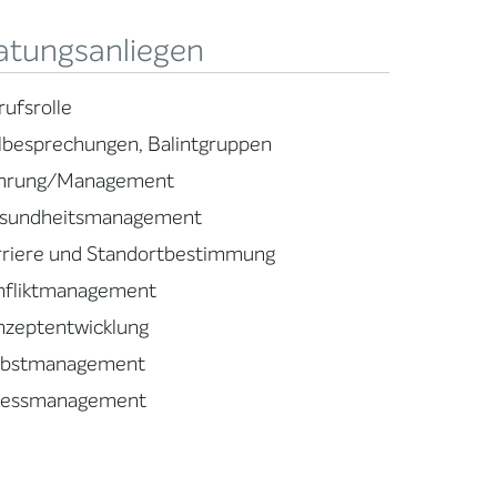
atungsanliegen
rufsrolle
llbesprechungen, Balintgruppen
hrung/Management
sundheitsmanagement
rriere und Standortbestimmung
nfliktmanagement
nzeptentwicklung
lbstmanagement
ressmanagement