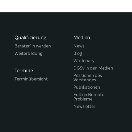
Qualifizierung
Medien
Berater*in werden
News
Weiterbildung
Blog
Wiktionary
DGSv in den Medien
Termine
Positionen des
Terminübersicht
Vorstandes
Publikationen
Edition Beliebte
Probleme
Newsletter