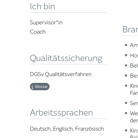
Ich bin
Supervisor*in
Bra
Coach
Am
Ho
Qualitätssicherung
Beh
DGSv Qualitätsverfahren
Be
Kin
Glossar
Fam
Sen
Arbeitssprachen
Wei
der
Deutsch, Englisch, Französisch
Kir
Rel