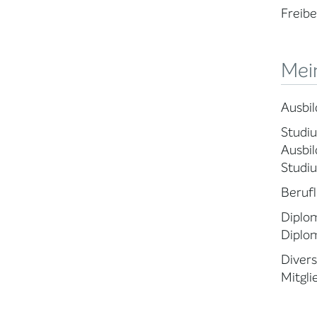
Freibe
Mein
Ausbi
Studiu
Ausbil
Studiu
Berufl
Diplom
Diplo
Divers
Mitgli