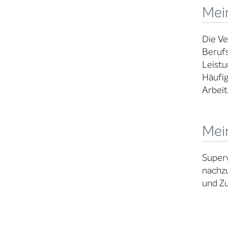
Mei
Die Ve
Berufs
Leistu
Häufig
Arbeit
Mei
Superv
nachzu
und Zu