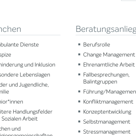
nchen
Beratungsanlie
bulante Dienste
Berufsrolle
spize
Change Management
inderung und Inklusion
Ehrenamtliche Arbeit
sondere Lebenslagen
Fallbesprechungen,
Balintgruppen
der und Jugendliche,
ilie
Führung/Managemen
ior*innen
Konfliktmanagement
tere Handlungsfelder
Konzeptentwicklung
 Sozialen Arbeit
Selbstmanagement
chen und
Stressmanagement
igionsgemeinschaften