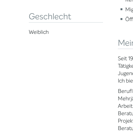
Mig
Geschlecht
Öff
Weiblich
Mei
Seit 1
Tätigk
Jugend
Ich bi
Berufl
Mehrjä
Arbeit
Beratu
Projek
Beratu