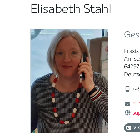
Elisabeth Stahl
Ges
Praxis
Am st
64297
Deuts
+49
E-
sup
V-