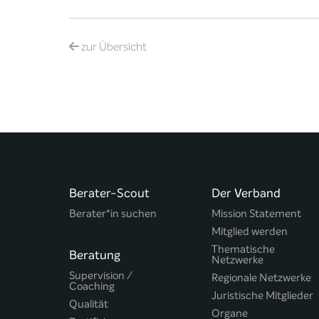
zur
Übersicht
Berater-Scout
Der Verband
Berater*in suchen
Mission Statement
Mitglied werden
Thematische
Beratung
Netzwerke
Supervision /
Regionale Netzwerke
Coaching
Juristische Mitglieder
Qualität
Organe