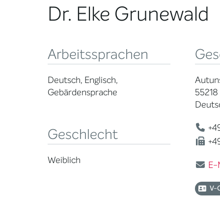
Dr. Elke Grunewald
Arbeitssprachen
Ges
Deutsch, Englisch,
Autuns
Gebärdensprache
55218
Deuts
+49
Geschlecht
+49
Weiblich
E-
V-