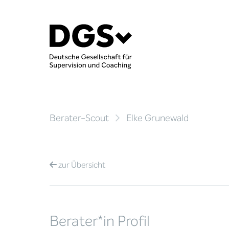
Berater-Scout
Elke Grunewald
zur
Übersicht
Berater*in Profil