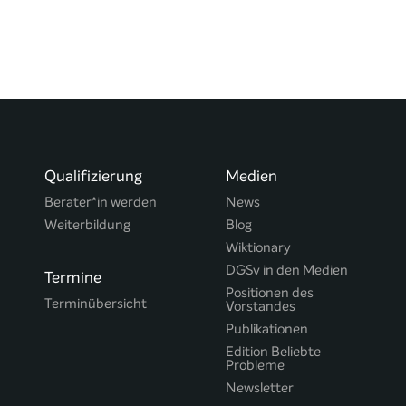
Qualifizierung
Medien
Berater*in werden
News
Weiterbildung
Blog
Wiktionary
DGSv in den Medien
Termine
Positionen des
Terminübersicht
Vorstandes
Publikationen
Edition Beliebte
Probleme
Newsletter