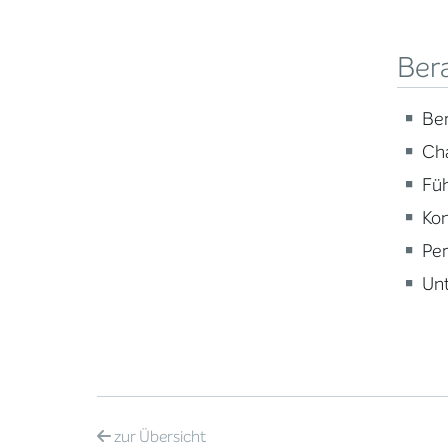
Ber
Ber
Ch
Fü
Ko
Per
Un
zur
Übersicht