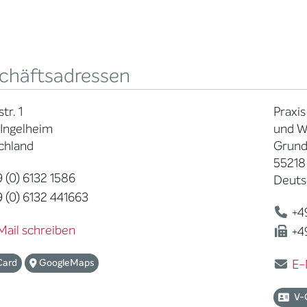
chäftsadressen
tr. 1
Praxis
 Ingelheim
und W
chland
Grund
55218
 (0) 6132 1586
Deuts
 (0) 6132 441663
+49
Mail schreiben
+49
Card
GoogleMaps
E-
V-