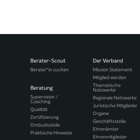
Berater-Scout
Der Verband
Berater*in suchen
Mission Statement
Mitglied werden
Thematische
Beratung
Netzwerke
Supervision /
Regionale Netzwerke
Coaching
Juristische Mitglieder
Qualität
Organe
Zertifizierung
Geschäftsstelle
Ombudsstelle
Ehrenämter
Praktische Hinweise
Ehrenmitglieder