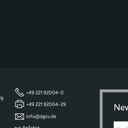
+49 221 92004-0
78
+49 221 92004-29
New
info@dgsv.de
zur Anfahrt