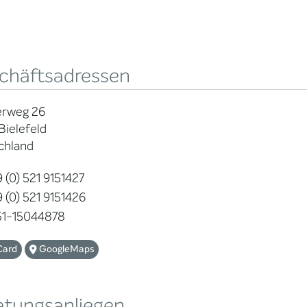
chäftsadressen
rweg 26
Bielefeld
chland
 (0) 521 9151427
 (0) 521 9151426
1-15044878
Card
GoogleMaps
atungsanliegen