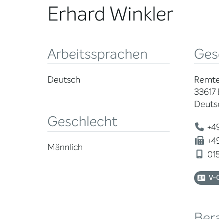
Erhard Winkler
Arbeitssprachen
Ges
Deutsch
Remte
33617 
Deuts
Geschlecht
+49
+49
Männlich
015
V-
Ber