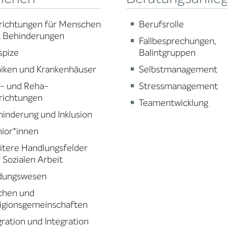
richtungen für Menschen
Berufsrolle
t Behinderungen
Fallbesprechungen,
spize
Balintgruppen
niken und Krankenhäuser
Selbstmanagement
r- und Reha-
Stressmanagement
richtungen
Teamentwicklung
inderung und Inklusion
ior*innen
tere Handlungsfelder
 Sozialen Arbeit
ldungswesen
chen und
igionsgemeinschaften
ration und Integration