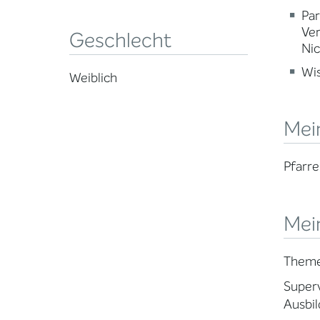
Par
Ve
Geschlecht
Nic
Wi
Weiblich
Mei
Pfarre
Mein
Themen
Superv
Ausbil