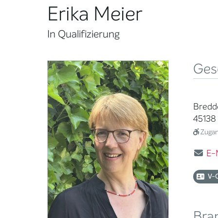
Erika Meier
In Qualifizierung
Ges
Bredde
45138
Zugang
E-
V-
Bra