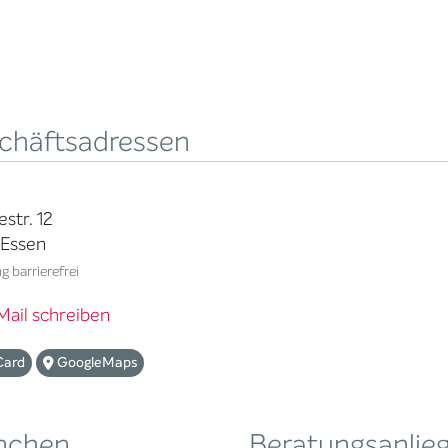
chäftsadressen
str. 12
 Essen
 barrierefrei
Mail schreiben
Card
GoogleMaps
nchen
Beratungsanlie