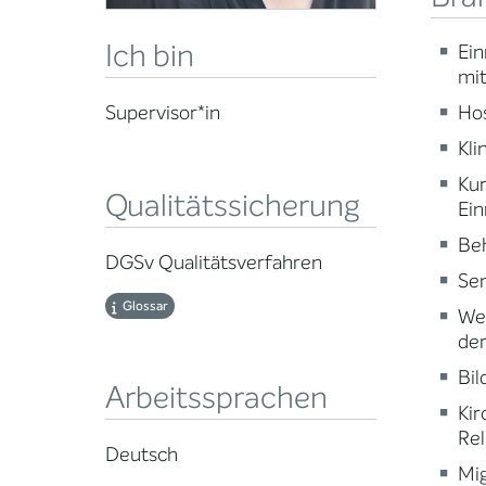
Ich bin
Ein
mi
Ho
Supervisor*in
Kli
Ku
Qualitätssicherung
Ein
Beh
DGSv Qualitätsverfahren
Sen
Glossar
Wei
der
Bi
Arbeitssprachen
Kir
Rel
Deutsch
Mig