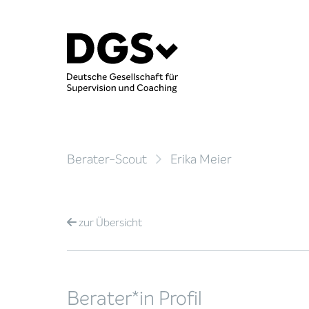
Berater-Scout
Erika Meier
zur
Übersicht
Berater*in Profil