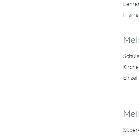
Lehre
Pfarre
Mei
Schul
Kirche
Einzel
Mei
Superv