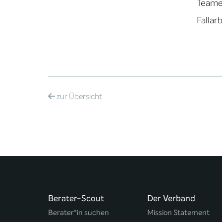
Teame
Fallar
zur
Übersicht
Berater-Scout
Der Verband
Berater*in suchen
Mission Statement