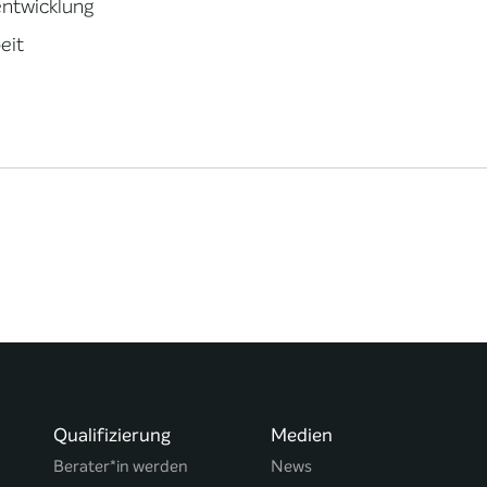
ntwicklung
beit
Qualifizierung
Medien
Berater*in werden
News