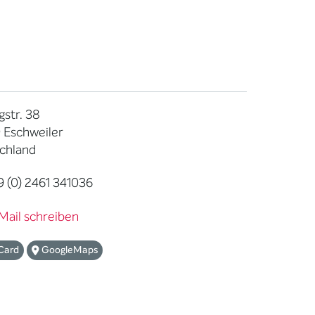
gstr. 38
 Eschweiler
chland
 (0) 2461 341036
Mail schreiben
Card
GoogleMaps