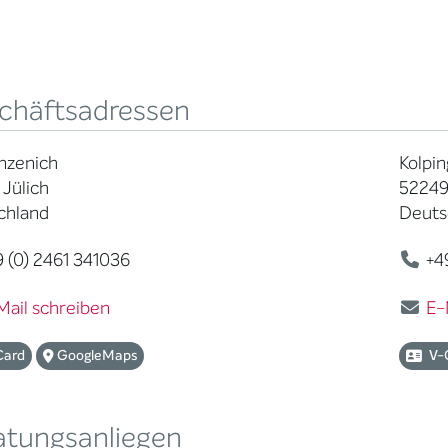
chäftsadressen
nzenich
Kolpin
Jülich
52249
chland
Deuts
 (0) 2461 341036
+49
Mail schreiben
E-
Card
GoogleMaps
V-
atungsanliegen