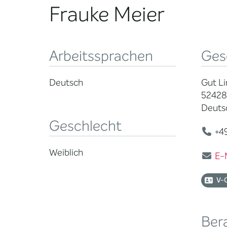
Frauke Meier
Arbeitssprachen
Ges
Deutsch
Gut Li
52428 
Deuts
Geschlecht
+49
Weiblich
E-
V-
Ber