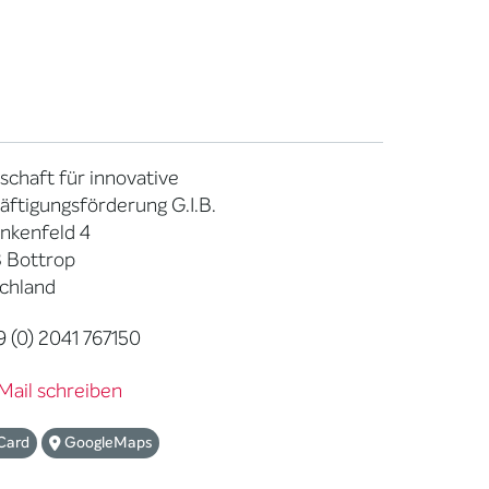
schaft für innovative
äftigungsförderung G.I.B.
ankenfeld 4
 Bottrop
chland
 (0) 2041 767150
Mail schreiben
Card
GoogleMaps