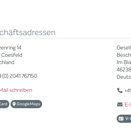
chäftsadressen
enring 14
Gesell
 Coesfeld
Besch
chland
Im Bl
46238
 (0) 2041 767150
Deuts
Mail schreiben
+49
Card
GoogleMaps
E-
V-