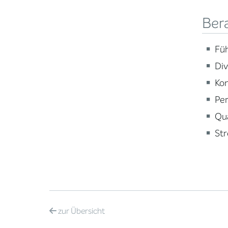
Ber
Fü
Div
Ko
Per
Qua
St
zur
Übersicht