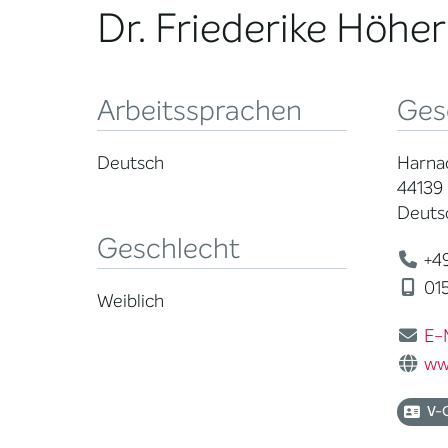
Dr. Friederike Höher
Arbeitssprachen
Ges
Deutsch
Harnac
44139
Deuts
Geschlecht
+49
015
Weiblich
E-
ww
V-