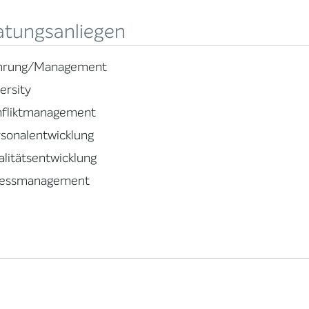
atungsanliegen
hrung/Management
ersity
nfliktmanagement
sonalentwicklung
litätsentwicklung
ressmanagement