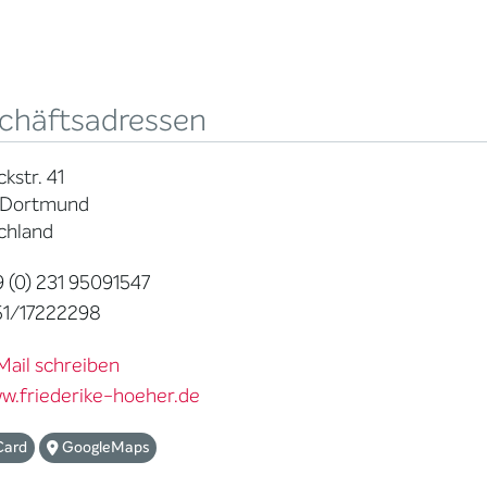
chäftsadressen
kstr. 41
 Dortmund
chland
 (0) 231 95091547
1/17222298
Mail schreiben
w.friederike-hoeher.de
Card
GoogleMaps