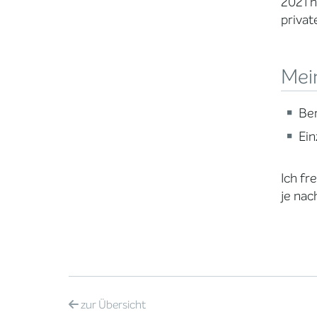
2021 h
privat
Mei
Ber
Ein
Ich fr
je nac
zur
Übersicht