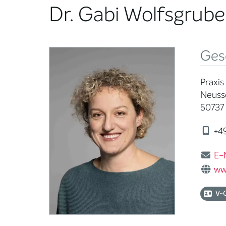
Dr. Gabi Wolfsgrube
Ges
Praxis
Neusse
50737 
+49
E-
ww
V-