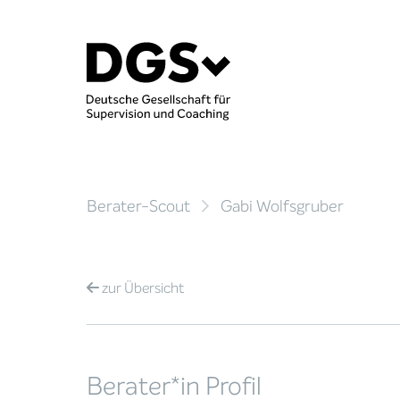
Berater-Scout
Gabi Wolfsgruber
zur
Übersicht
Berater*in Profil