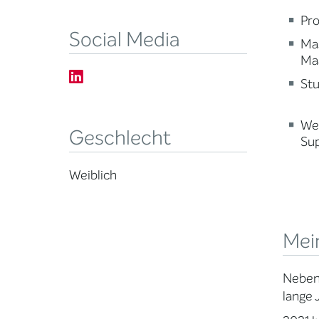
Pro
Social Media
Mas
Maa
Stu
Wei
Geschlecht
Sup
Weiblich
Mein
Neben 
lange 