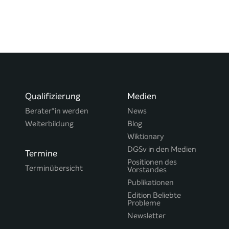
Qualifizierung
Medien
Berater*in werden
News
Weiterbildung
Blog
Wiktionary
DGSv in den Medien
Termine
Positionen des
Terminübersicht
Vorstandes
Publikationen
Edition Beliebte
Probleme
Newsletter