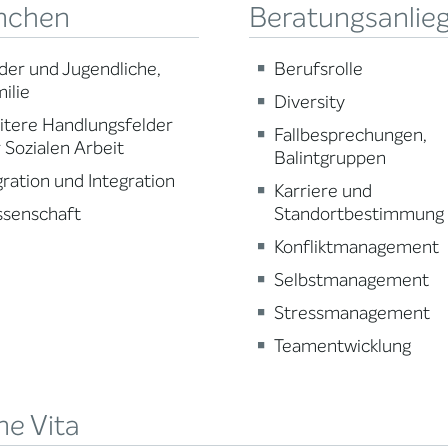
nchen
Beratungsanlie
der und Jugendliche,
Berufsrolle
ilie
Diversity
tere Handlungsfelder
Fallbesprechungen,
 Sozialen Arbeit
Balintgruppen
ration und Integration
Karriere und
ssenschaft
Standortbestimmung
Konfliktmanagement
Selbstmanagement
Stressmanagement
Teamentwicklung
ne Vita