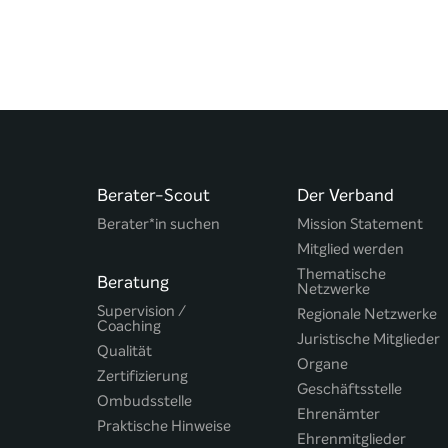
Berater-Scout
Der Verband
Berater*in suchen
Mission Statement
Mitglied werden
Thematische
Beratung
Netzwerke
Supervision /
Regionale Netzwerke
Coaching
Juristische Mitglieder
Qualität
Organe
Zertifizierung
Geschäftsstelle
Ombudsstelle
Ehrenämter
Praktische Hinweise
Ehrenmitglieder