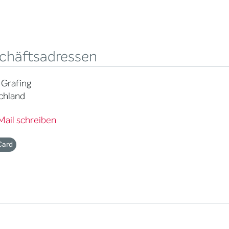
chäftsadressen
 Grafing
chland
Mail schreiben
Card