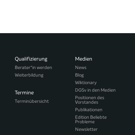
Qualifizierung
Medien
Berater*in werden
News
Weiterbildung
Blog
Wiktionary
DGSv in den Medien
Termine
Positionen des
Terminübersicht
Vorstandes
Publikationen
Edition Beliebte
Probleme
Newsletter