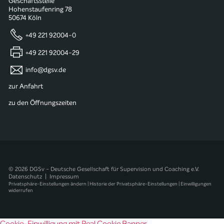
Geschäftsstelle
Hohenstaufenring 78
50674 Köln
+49 221 92004-0
+49 221 92004-29
info@dgsv.de
zur Anfahrt
zu den Öffnungszeiten
© 2026 DGSv - Deutsche Gesellschaft für Supervision und Coaching e.V.
Datenschutz
|
Impressum
Privatsphäre-Einstellungen ändern
|
Historie der Privatsphäre-Einstellungen
|
Einwilligungen
widerrufen
Cookie-Einwilligung mit Real Cookie Banner