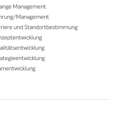
ange Management
hrung/Management
rriere und Standortbestimmung
nzeptentwicklung
alitätsentwicklung
rategieentwicklung
amentwicklung