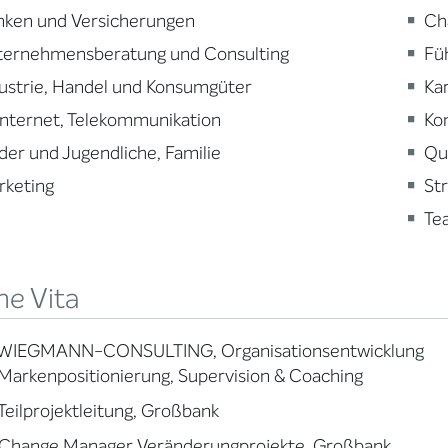
nken und Versicherungen
Ch
ternehmensberatung und Consulting
Fü
ustrie, Handel und Konsumgüter
Ka
 Internet, Telekommunikation
Ko
der und Jugendliche, Familie
Qu
rketing
St
Te
ne Vita
WIEGMANN-CONSULTING, Organisationsentwicklung
npositionierung, Supervision & Coaching
eilprojektleitung, Großbank
Change Manager Veränderungprojekte, Großbank