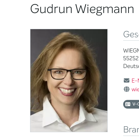
Gudrun Wiegmann
Ges
WIEG
55252
Deuts
E-
wi
V-
Bra