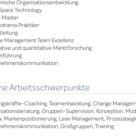
mische Organisationsentwicklung
Space Technology
 Master
odrama Praktiker
tleitung
e Management Team Exzellenz
ative und quantitative Marktforschung
nführung
nehmenskommunikation
ne Arbeitsschwerpunkte
ngskräfte-Coaching, Teamentwicklung, Change Manage
sationsberatung, Gruppen-Supervision, Konzeption, Mode
, Markenpositionierung, Lean Management, Prozessbeglei
nehmenskommunikation, Großgruppen, Training