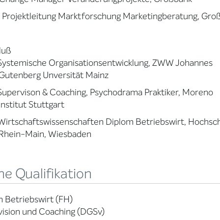
Projektleitung Marktforschung Marketingberatung, Gro
luß
Systemische Organisationsentwicklung, ZWW Johannes
nberg Unversität Mainz
Supervison & Coaching, Psychodrama Praktiker, Moren
tut Stuttgart
Wirtschaftswissenschaften Diplom Betriebswirt, Ho
n-Main, Wiesbaden
e Qualifikation
 Betriebswirt (FH)
vision und Coaching (DGSv)