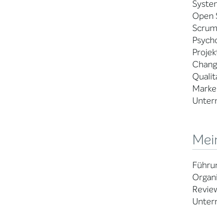
Syste
Open 
Scrum
Psych
Projek
Chang
Qualit
Marke
Unter
Mei
Führu
Organi
Review
Unter