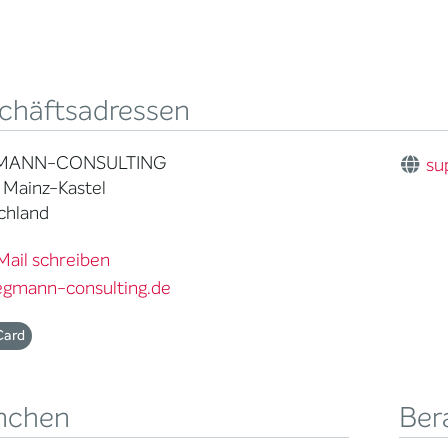
chäftsadressen
MANN-CONSULTING
su
 Mainz-Kastel
chland
Mail schreiben
egmann-consulting.de
Card
nchen
Ber