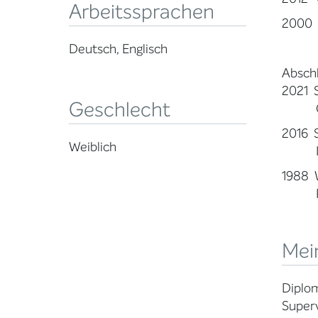
Arbeitssprachen
2000 
Deutsch, Englisch
Absch
2021 
Geschlecht
Gute
2016 
Weiblich
Insti
1988 
Rhei
Mein
Diplom
Super