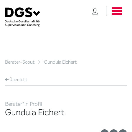
Berater-Scout
Gundula Eichert
Übersicht
Berater*in Profil
Gundula Eichert