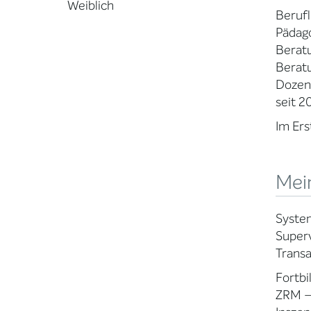
Weiblich
Berufl
Pädago
Beratu
Berat
Dozen
seit 2
Im Er
Mein
Syste
Super
Transa
Fortbi
ZRM –