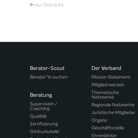
zur
Übersicht
Berater-Scout
Der Verband
Berater*in suchen
Mission Statement
Mitglied werden
Thematische
Beratung
Netzwerke
Supervision /
Regionale Netzwerke
Coaching
Juristische Mitglieder
Qualität
Organe
Zertifizierung
Geschäftsstelle
Ombudsstelle
Ehrenämter