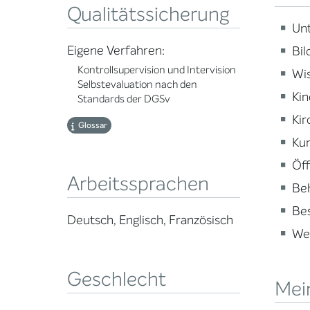
Qualitätssicherung
Un
Eigene Verfahren:
Bi
Kontrollsupervision und Intervision
Wi
Selbstevaluation nach den
Kin
Standards der DGSv
Kir
Glossar
Kun
Öff
Arbeitssprachen
Beh
Be
Deutsch, Englisch, Französisch
Wei
Geschlecht
Mei