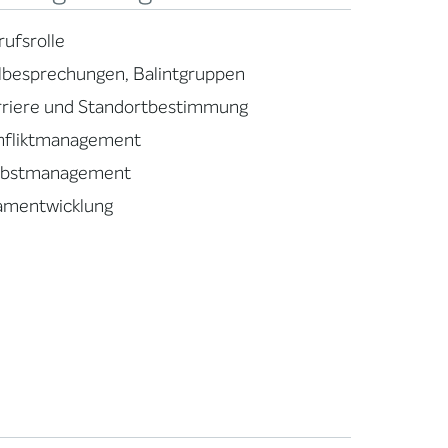
rufsrolle
llbesprechungen, Balintgruppen
rriere und Standortbestimmung
nfliktmanagement
lbstmanagement
amentwicklung