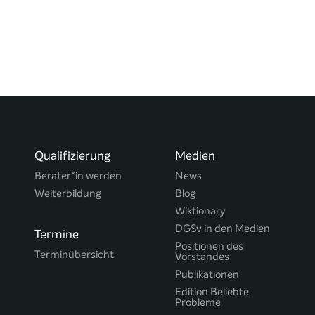
Qualifizierung
Medien
Berater*in werden
News
Weiterbildung
Blog
Wiktionary
DGSv in den Medien
Termine
Positionen des
Terminübersicht
Vorstandes
Publikationen
Edition Beliebte
Probleme