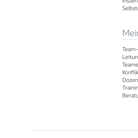
Inszen
Selbst
Mei
Team- 
Leitun
Teame
Konfli
Dozent
Traini
Berat