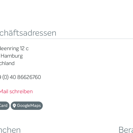
chäftsadressen
eenring 12 c
 Hamburg
chland
 (0) 40 86626760
Mail schreiben
Card
GoogleMaps
nchen
Ber