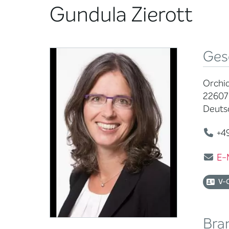
Gundula Zierott
Ges
Orchid
22607
Deuts
+49
E-
V-
Bra