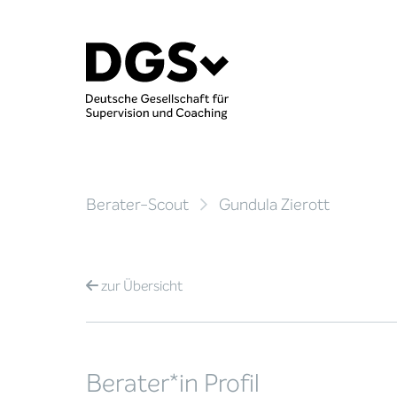
Berater-Scout
Gundula Zierott
zur
Übersicht
Berater*in Profil