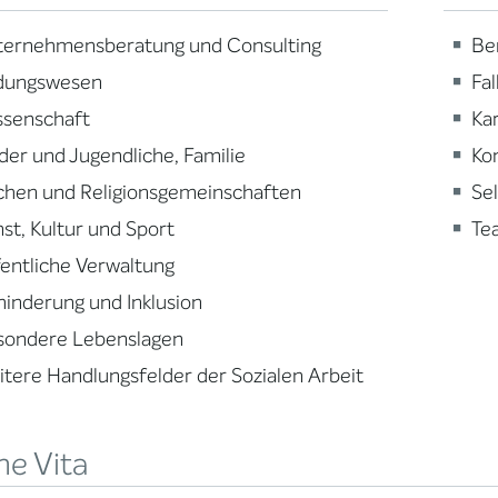
ternehmensberatung und Consulting
Be
ldungswesen
Fa
ssenschaft
Ka
der und Jugendliche, Familie
Ko
chen und Religionsgemeinschaften
Se
st, Kultur und Sport
Te
entliche Verwaltung
inderung und Inklusion
sondere Lebenslagen
tere Handlungsfelder der Sozialen Arbeit
ne Vita