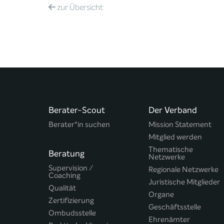
zur
Übersicht
Berater-Scout
Der Verband
Berater*in suchen
Mission Statement
Mitglied werden
Thematische
Beratung
Netzwerke
Supervision /
Regionale Netzwerke
Coaching
Juristische Mitglieder
Qualität
Organe
Zertifizierung
Geschäftsstelle
Ombudsstelle
Ehrenämter