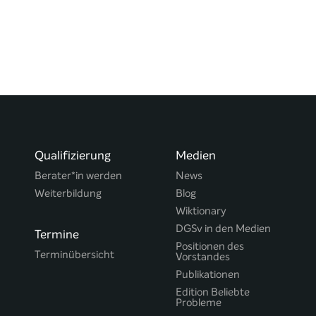
Qualifizierung
Medien
Berater*in werden
News
Weiterbildung
Blog
Wiktionary
DGSv in den Medien
Termine
Positionen des
Terminübersicht
Vorstandes
Publikationen
Edition Beliebte
Probleme