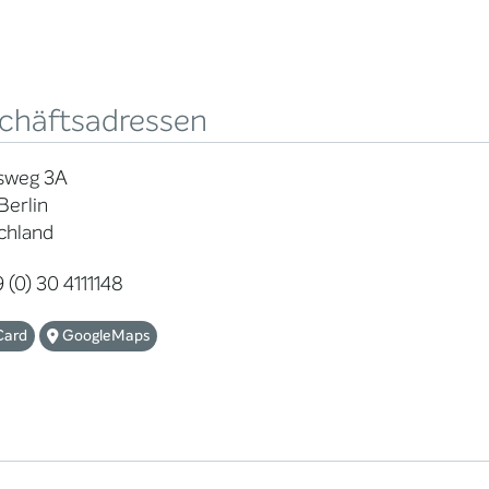
chäftsadressen
sweg 3A
Berlin
chland
 (0) 30 4111148
Card
GoogleMaps