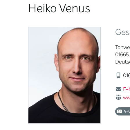
Heiko Venus
Ges
Tonwe
01665
Deuts
016
E-
ww
V-