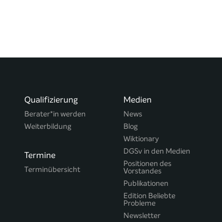
Qualifizierung
Medien
Berater*in werden
News
Weiterbildung
Blog
Wiktionary
DGSv in den Medien
Termine
Positionen des
Terminübersicht
Vorstandes
Publikationen
Edition Beliebte
Probleme
Newsletter