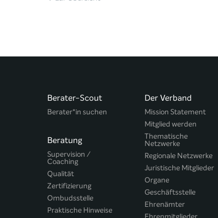
Berater-Scout
Der Verband
Berater*in suchen
Mission Statement
Mitglied werden
Thematische
Beratung
Netzwerke
Supervision /
Regionale Netzwerke
Coaching
Juristische Mitglieder
Qualität
Organe
Zertifizierung
Geschäftsstelle
Ombudsstelle
Ehrenämter
Praktische Hinweise
Ehrenmitglieder