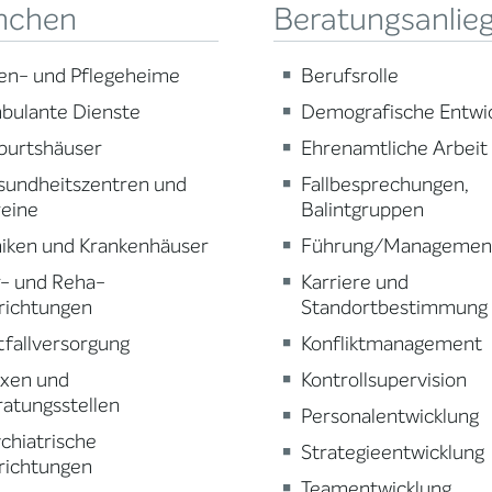
nchen
Beratungsanlie
en- und Pflegeheime
Berufsrolle
bulante Dienste
Demografische Entwi
burtshäuser
Ehrenamtliche Arbeit
sundheitszentren und
Fallbesprechungen,
reine
Balintgruppen
niken und Krankenhäuser
Führung/Managemen
r- und Reha-
Karriere und
richtungen
Standortbestimmung
fallversorgung
Konfliktmanagement
axen und
Kontrollsupervision
atungsstellen
Personalentwicklung
chiatrische
Strategieentwicklung
richtungen
Teamentwicklung