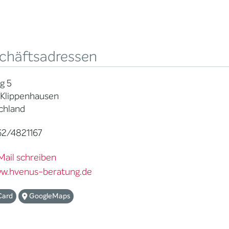
chäftsadressen
g 5
 Klippenhausen
chland
2/4821167
Mail schreiben
w.hvenus-beratung.de
Card
GoogleMaps