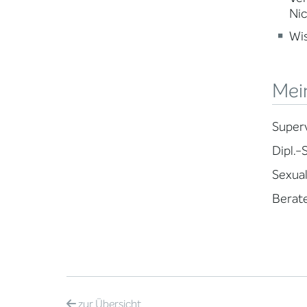
Nic
Wi
Mein
Superv
Dipl.-
Sexua
Berate
zur
Übersicht