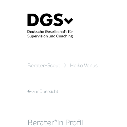
Berater-Scout
Heiko Venus
zur
Übersicht
Berater*in Profil