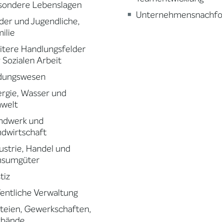
sondere Lebenslagen
Unternehmensnachfo
der und Jugendliche,
ilie
tere Handlungsfelder
 Sozialen Arbeit
ldungswesen
rgie, Wasser und
welt
ndwerk und
dwirtschaft
ustrie, Handel und
nsumgüter
tiz
entliche Verwaltung
teien, Gewerkschaften,
rbände,