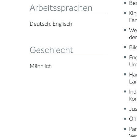
Be
Arbeitssprachen
Kin
Fam
Deutsch, Englisch
Wei
der
Bi
Geschlecht
Ene
Um
Männlich
Ha
Lan
Ind
Ko
Jus
Öff
Par
Ve