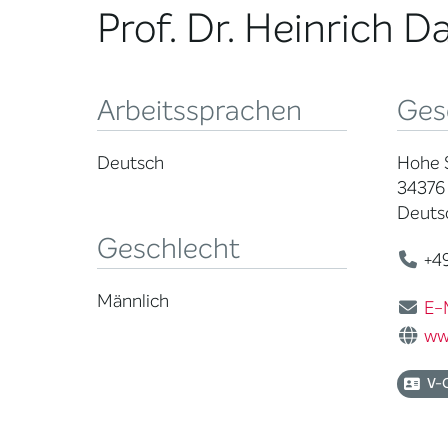
Prof. Dr. Heinrich D
Arbeitssprachen
Ges
Deutsch
Hohe 
34376
Deuts
Geschlecht
+49
Männlich
E-
ww
V-