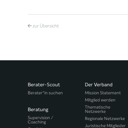
zur
Übersicht
Berater-Scout
Der Verband
Berater*in suchen
Mission Statement
Mitglied werden
Thematische
Beratung
Netzwerke
Supervision /
Regionale Netzwerke
Coaching
Juristische Mitglieder