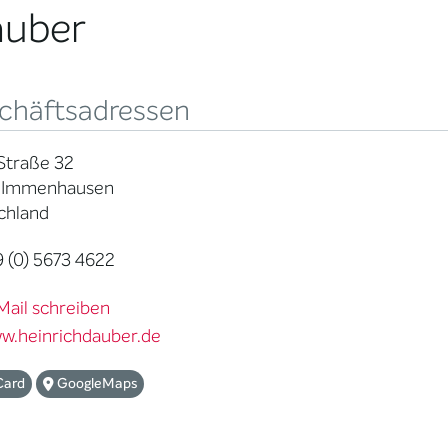
auber
chäftsadressen
Straße 32
 Immenhausen
chland
 (0) 5673 4622
Mail schreiben
w.heinrichdauber.de
Card
GoogleMaps