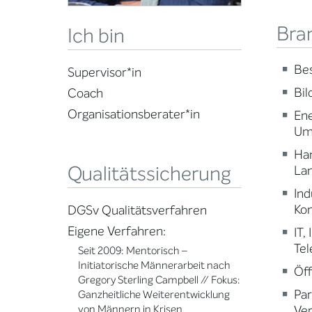
Bra
Ich bin
Be
Supervisor*in
Bi
Coach
Organisationsberater*in
Ene
Um
Ha
Qualitätssicherung
Lan
Ind
Ko
DGSv Qualitätsverfahren
Eigene Verfahren:
IT,
Te
Seit 2009: Mentorisch –
Initiatorische Männerarbeit nach
Öff
Gregory Sterling Campbell // Fokus:
Par
Ganzheitliche Weiterentwicklung
Ve
von Männern in Krisen