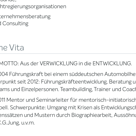
htregierungsorganisationen
ternehmensberatung
 Consulting
ne Vita
MOTTO: Aus der VERWICKLUNG in die ENTWICKLUNG.
004 Führungskraft bei einem süddeutschen Automobilher
punkt seit 2012: Führungskräfteentwicklung, Beratung 
ams und Einzelpersonen. Teambuilding, Trainer und Coac
011 Mentor und Seminarleiter für mentorisch-initiatoris
ell. Schwerpunkte: Umgang mit Krisen als Entwicklung
nssätzen und Mustern durch Biographiearbeit, Aussöhnu
.G.Jung, u.v.m.