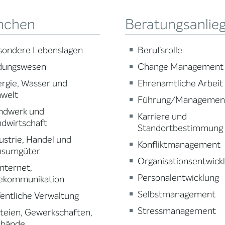
nchen
Beratungsanlie
sondere Lebenslagen
Berufsrolle
ldungswesen
Change Management
rgie, Wasser und
Ehrenamtliche Arbeit
welt
Führung/Managemen
ndwerk und
Karriere und
dwirtschaft
Standortbestimmung
ustrie, Handel und
Konfliktmanagement
nsumgüter
Organisationsentwick
 Internet,
Personalentwicklung
lekommunikation
Selbstmanagement
entliche Verwaltung
Stressmanagement
teien, Gewerkschaften,
rbände,