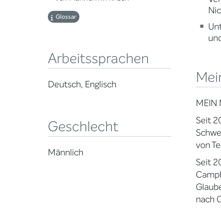
Nic
Glossar
Un
und
Arbeitssprachen
Mei
Deutsch, Englisch
MEIN 
Seit 2
Geschlecht
Schwer
von Te
Männlich
Seit 2
Campb
Glaube
nach C