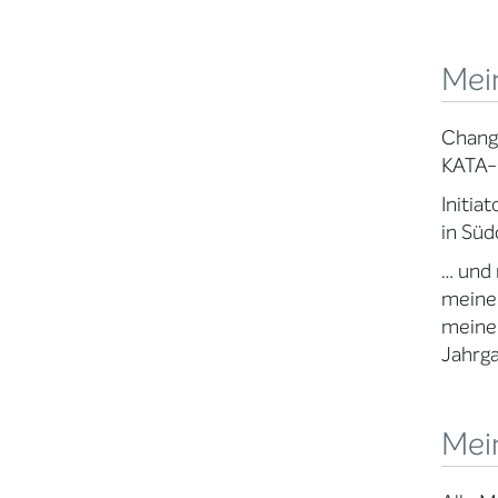
Mein
Change
KATA-
Initia
in Süd
… und 
meine
meiner
Jahrga
Mei