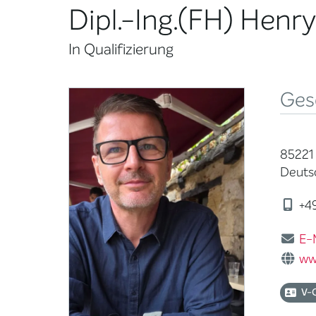
Dipl.-Ing.(FH) Henry
In Qualifizierung
Ges
85221
Deuts
+49
E-
ww
V-