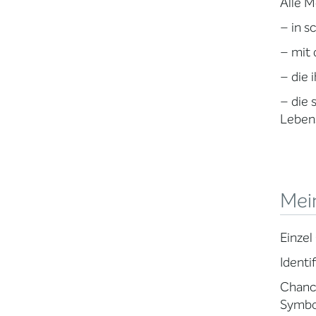
Alle 
– in s
– mit
– die 
– die 
Lebens
Mei
Einzel
Identi
Chance
Symbol