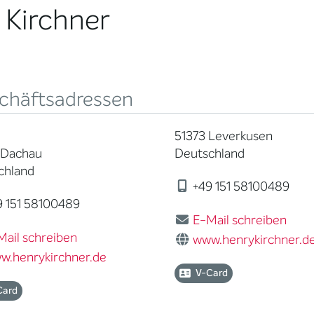
 Kirchner
chäftsadressen
51373 Leverkusen
 Dachau
Deutschland
chland
+49 151 58100489
 151 58100489
E-Mail schreiben
Mail schreiben
www.henrykirchner.d
w.henrykirchner.de
V-Card
Card