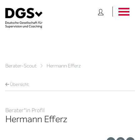
Berater-Scout
Hermann Efferz
Übersicht
Berater*in Profil
Hermann Efferz