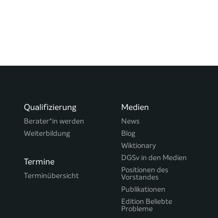
Qualifizierung
Medien
Berater*in werden
News
Weiterbildung
Blog
Wiktionary
DGSv in den Medien
Termine
Positionen des
Terminübersicht
Vorstandes
Publikationen
Edition Beliebte
Probleme