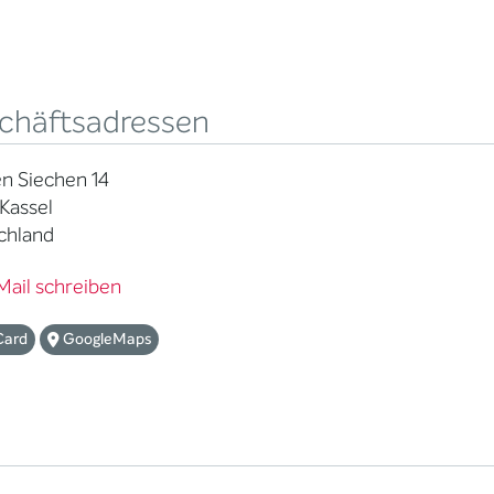
chäftsadressen
n Siechen 14
Kassel
chland
Mail schreiben
Card
GoogleMaps