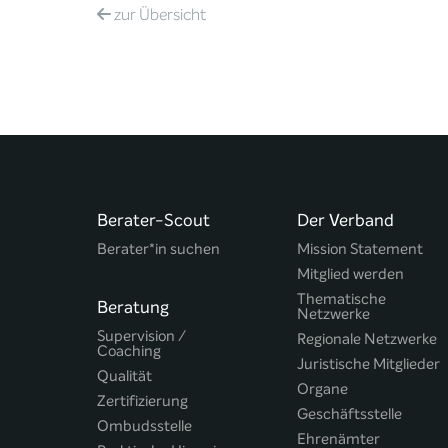
zur
Übersicht
Berater-Scout
Der Verband
Berater*in suchen
Mission Statement
Mitglied werden
Thematische
Beratung
Netzwerke
Supervision /
Regionale Netzwerke
Coaching
Juristische Mitglieder
Qualität
Organe
Zertifizierung
Geschäftsstelle
Ombudsstelle
Ehrenämter