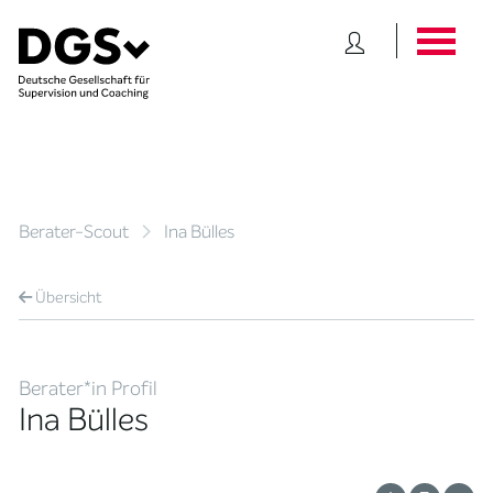
Berater-Scout
Ina Bülles
Übersicht
Berater*in Profil
Ina Bülles