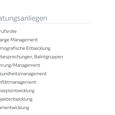
atungsanliegen
rufsrolle
ange Management
mografische Entwicklung
llbesprechungen, Balintgruppen
hrung/Management
sundheitsmanagement
nfliktmanagement
nzeptentwicklung
ojektentwicklung
amentwicklung