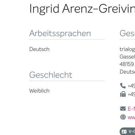
Ingrid Arenz-Greivi
Arbeitssprachen
Ges
Deutsch
trialo
Gassel
48159
Deuts
Geschlecht
+49
Weiblich
+49
E-
ww
V-