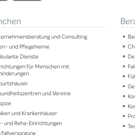
nchen
Ber
ternehmensberatung und Consulting
Be
en- und Pflegeheime
Ch
bulante Dienste
De
richtungen für Menschen mit
Fa
hinderungen
Fü
burtshäuser
Ge
sundheitszentren und Vereine
Ko
spize
Ko
niken und Krankenhäuser
Pr
- und Reha-Einrichtungen
Te
fallversorgung