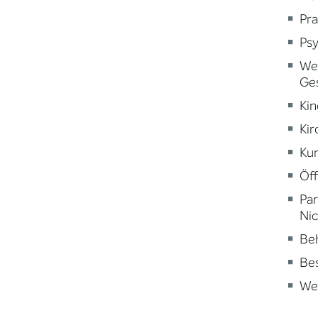
Pra
Psy
Wei
Ge
Kin
Kir
Kun
Öff
Par
Nic
Beh
Be
Wei