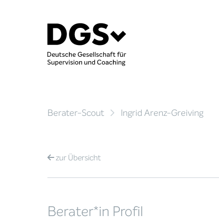
Berater-Scout
Ingrid Arenz-Greiving
zur
Übersicht
Berater*in Profil