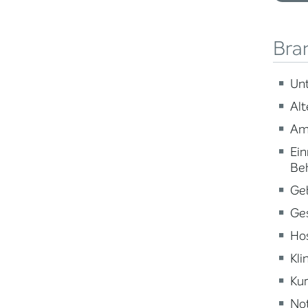
Bra
Un
Alt
Am
Ein
Be
Ge
Ge
Ho
Kli
Kur
Not