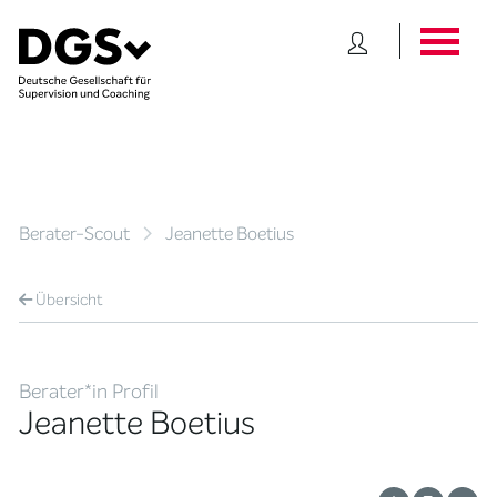
Berater-Scout
Jeanette Boetius
Übersicht
Berater*in Profil
Jeanette Boetius