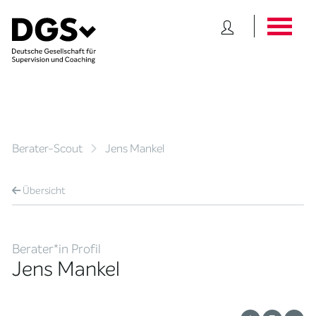
Berater-Scout
Jens Mankel
Übersicht
Berater*in Profil
Jens Mankel