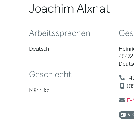
Joachim Alxnat
Arbeitssprachen
Ges
Deutsch
Heinr
45472
Deuts
Geschlecht
+49
015
Männlich
E-
V-