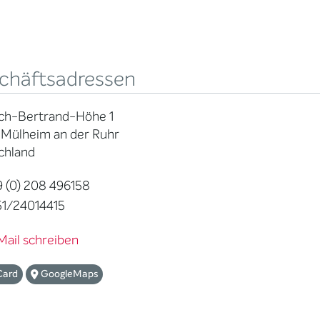
chäftsadressen
ich-Bertrand-Höhe 1
 Mülheim an der Ruhr
chland
 (0) 208 496158
1/24014415
Mail schreiben
Card
GoogleMaps