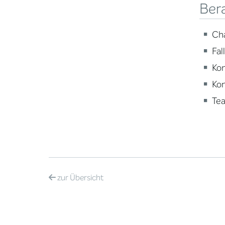
Ber
Ch
Fal
Ko
Ko
Te
zur
Übersicht