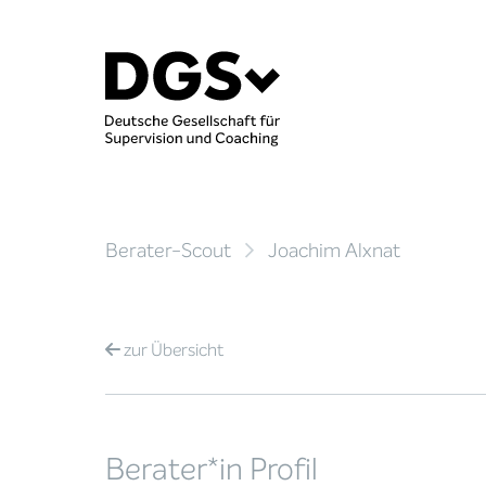
Berater-Scout
Joachim Alxnat
zur
Übersicht
Berater*in Profil