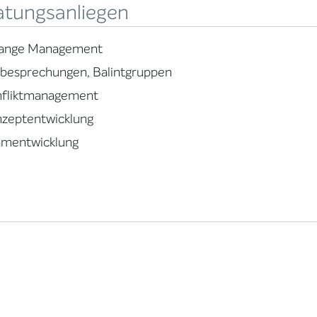
atungsanliegen
ange Management
lbesprechungen, Balintgruppen
nfliktmanagement
nzeptentwicklung
amentwicklung