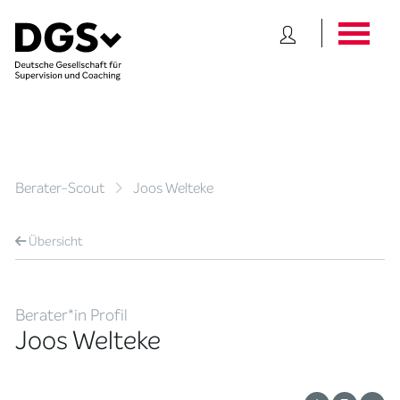
Berater-Scout
Joos Welteke
Übersicht
Berater*in Profil
Joos Welteke