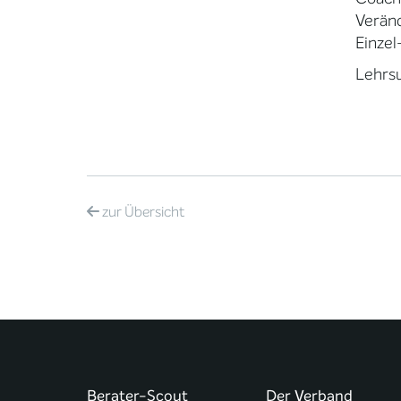
Veränd
Einzel
Lehrsu
zur
Übersicht
Berater-Scout
Der Verband