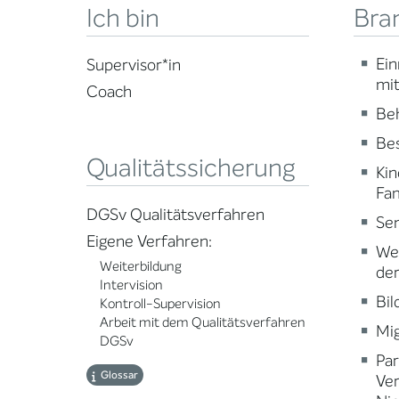
Bra
Ich bin
Ein
Supervisor*in
mi
Coach
Beh
Be
Qualitätssicherung
Kin
Fam
DGSv Qualitätsverfahren
Sen
Eigene Verfahren:
Wei
Weiterbildung
der
Intervision
Bi
Kontroll-Supervision
Arbeit mit dem Qualitätsverfahren
Mig
DGSv
Par
Glossar
Ve