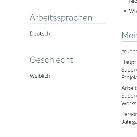
Nic
Wi
Arbeitssprachen
Mei
Deutsch
gruppe
Geschlecht
Hauptb
Superv
Weiblich
Projek
Arbeit
Super
Works
Persön
Jahrga