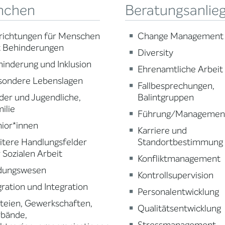
nchen
Beratungsanlie
richtungen für Menschen
Change Management
t Behinderungen
Diversity
inderung und Inklusion
Ehrenamtliche Arbeit
sondere Lebenslagen
Fallbesprechungen,
der und Jugendliche,
Balintgruppen
ilie
Führung/Managemen
ior*innen
Karriere und
tere Handlungsfelder
Standortbestimmung
 Sozialen Arbeit
Konfliktmanagement
ldungswesen
Kontrollsupervision
ration und Integration
Personalentwicklung
teien, Gewerkschaften,
Qualitätsentwicklung
rbände,