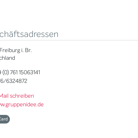
chäftsadressen
Freiburg i. Br.
chland
 (0) 761 15063141
76/6324872
Mail schreiben
w.gruppenidee.de
Card