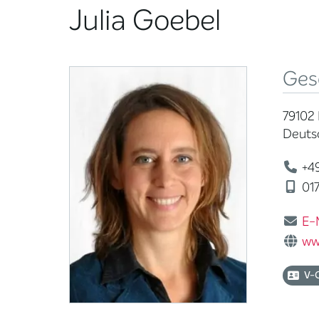
Julia Goebel
Ges
79102 
Deuts
+49
01
E-
ww
V-