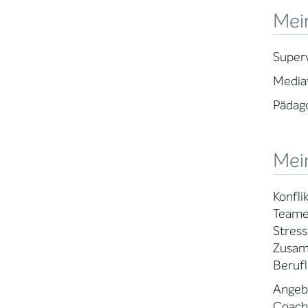
Mein
Superv
Mediat
Pädago
Mei
Konfli
Teame
Stres
Zusam
Beruf
Angeb
Coachi