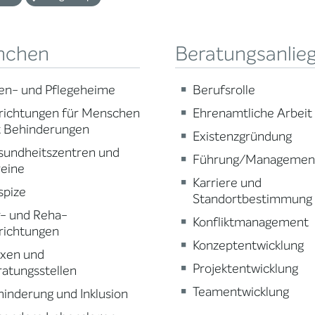
nchen
Beratungsanlie
en- und Pflegeheime
Berufsrolle
richtungen für Menschen
Ehrenamtliche Arbeit
t Behinderungen
Existenzgründung
sundheitszentren und
Führung/Managemen
reine
Karriere und
spize
Standortbestimmung
r- und Reha-
Konfliktmanagement
richtungen
Konzeptentwicklung
axen und
Projektentwicklung
atungsstellen
Teamentwicklung
inderung und Inklusion