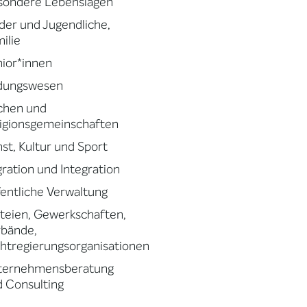
sondere Lebenslagen
der und Jugendliche,
ilie
ior*innen
ldungswesen
chen und
igionsgemeinschaften
st, Kultur und Sport
ration und Integration
entliche Verwaltung
teien, Gewerkschaften,
rbände,
htregierungsorganisationen
ternehmensberatung
 Consulting