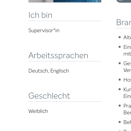
Ich bin
Bra
Supervisor*in
Alt
Ein
Arbeitssprachen
mi
Ge
Ve
Deutsch, Englisch
Ho
Ku
Geschlecht
Ein
Pr
Weiblich
Ber
Beh