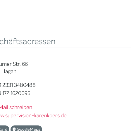
chäftsadressen
umer Str. 66
 Hagen
 2331 3480488
 172 1620095
Mail schreiben
w.supervision-karenkoers.de
Card
GoogleMaps