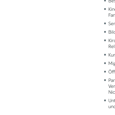
Be
Kin
Fam
Sen
Bi
Kir
Rel
Kun
Mig
Öff
Par
Ve
Nic
Un
und