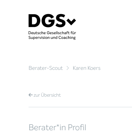
Berater-Scout
Karen Koers
zur
Übersicht
Berater*in Profil