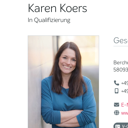
Karen Koers
In Qualifizierung
Ges
Berch
58093
+49
+49
E-
ww
V-