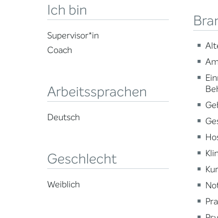
Ich bin
Bra
Supervisor*in
Alt
Coach
Am
Ein
Arbeitssprachen
Be
Ge
Deutsch
Ge
Ho
Kli
Geschlecht
Kur
Weiblich
Not
Pra
Psy