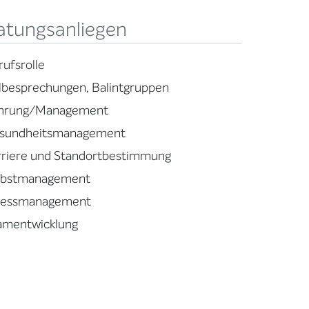
atungsanliegen
rufsrolle
llbesprechungen, Balintgruppen
hrung/Management
sundheitsmanagement
rriere und Standortbestimmung
lbstmanagement
ressmanagement
amentwicklung