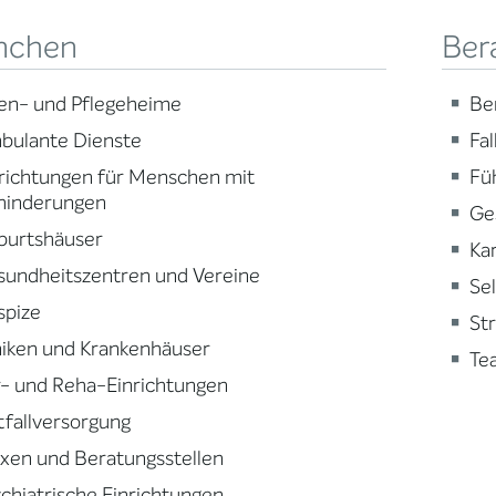
nchen
Ber
en- und Pflegeheime
Be
bulante Dienste
Fa
richtungen für Menschen mit
Fü
hinderungen
Ge
burtshäuser
Ka
sundheitszentren und Vereine
Se
spize
St
niken und Krankenhäuser
Te
- und Reha-Einrichtungen
fallversorgung
xen und Beratungsstellen
chiatrische Einrichtungen