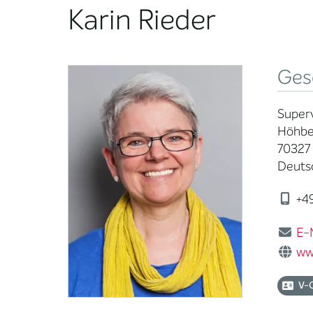
Karin Rieder
Ges
Superv
Höhber
70327 
Deuts
+49
E-
ww
V-