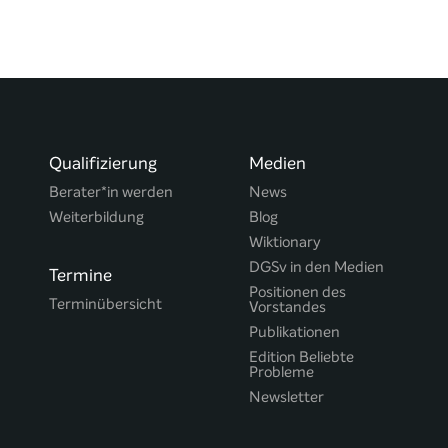
Qualifizierung
Medien
Berater*in werden
News
Weiterbildung
Blog
Wiktionary
DGSv in den Medien
Termine
Positionen des
Terminübersicht
Vorstandes
Publikationen
Edition Beliebte
Probleme
Newsletter