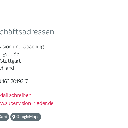
chäftsadressen
ision und Coaching
gstr. 36
Stuttgart
chland
 163 7019217
Mail schreiben
w.supervision-rieder.de
Card
GoogleMaps