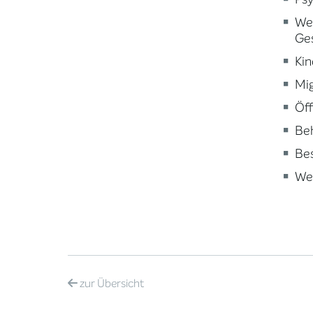
Wei
Ge
Kin
Mig
Öff
Beh
Be
Wei
zur
Übersicht