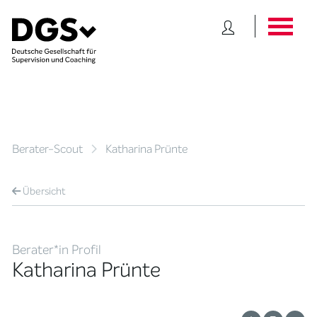
Berater-Scout
Katharina Prünte
Übersicht
Berater*in Profil
Katharina Prünte