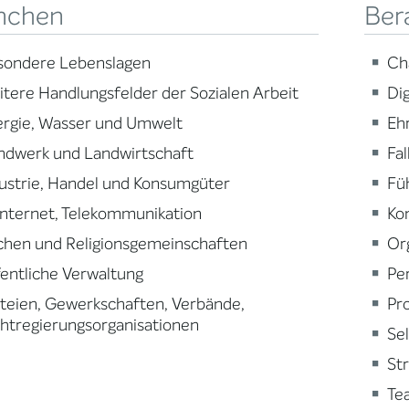
nchen
Ber
sondere Lebenslagen
Ch
tere Handlungsfelder der Sozialen Arbeit
Dig
ergie, Wasser und Umwelt
Eh
ndwerk und Landwirtschaft
Fa
ustrie, Handel und Konsumgüter
Fü
 Internet, Telekommunikation
Ko
chen und Religionsgemeinschaften
Or
entliche Verwaltung
Pe
teien, Gewerkschaften, Verbände,
Pr
htregierungsorganisationen
Se
St
Te