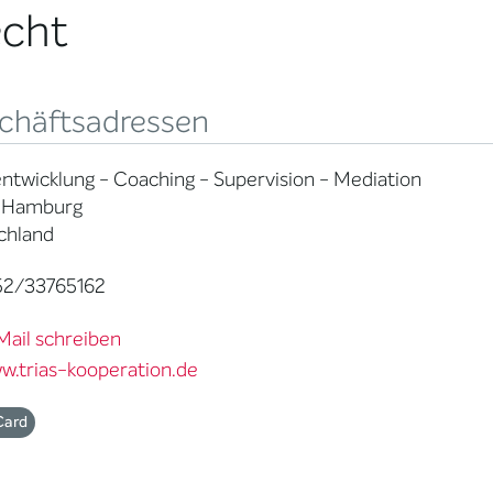
echt
chäftsadressen
twicklung - Coaching - Supervision - Mediation
 Hamburg
chland
52/33765162
Mail schreiben
w.trias-kooperation.de
Card