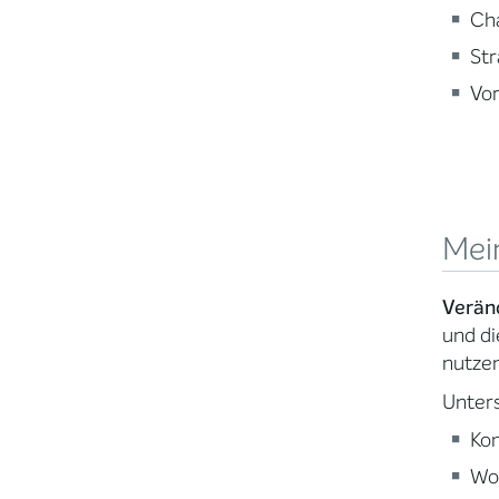
Ch
Str
Vor
Mei
Verän
und di
nutzen
Unters
Kom
Wor