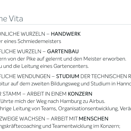
ne Vita
ÖNLICHE WURZELN –
HANDWERK
er eines Schmiedemeisters
FLICHE WURZELN –
GARTENBAU
rn von der Pike auf gelernt und den Meister erworben.
 und die Leitung eines Gartencenters.
FLICHE WENDUNGEN –
STUDIUM
DER TECHNISCHEN 
itur auf dem zweiten Bildungsweg und Studium in Hanno
 STAMM – ARBEIT IN EINEM
KONZERN
führte mich der Weg nach Hamburg zu Airbus.
hrige Leitung von Teams, Organisationsentwicklung, Ve
ZWEIGE WACHSEN – ARBEIT MIT
MENSCHEN
ngskräftecoaching und Teamentwicklung im Konzern;