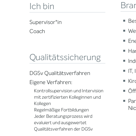
Bra
Ich bin
Be
Supervisor*in
Wei
Coach
En
Ha
Qualitätssicherung
Ind
IT,
DGSv Qualitätsverfahren
Kir
Eigene Verfahren:
Öff
Kontrollsupervision und Intervision
mit zertifizierten Kolleginnen und
Par
Kollegen
Nic
Regelmäßige Fortbildungen
Jeder Beratungsprozess wird
evaluiert und ausgewertet
Qualitätsverfahren der DGSv