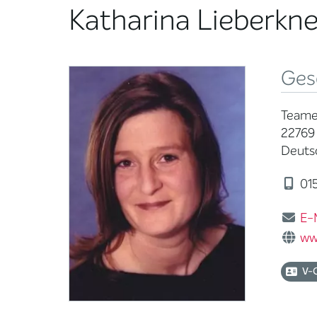
Katharina Lieberkn
Ges
Teamen
22769
Deuts
01
E-
ww
V-