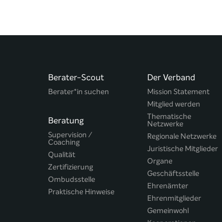
Berater-Scout
Der Verband
Berater*in suchen
Mission Statement
Mitglied werden
Thematische
Beratung
Netzwerke
Supervision /
Regionale Netzwerke
Coaching
Juristische Mitglieder
Qualität
Organe
Zertifizierung
Geschäftsstelle
Ombudsstelle
Ehrenämter
Praktische Hinweise
Ehrenmitglieder
Gemeinwohl