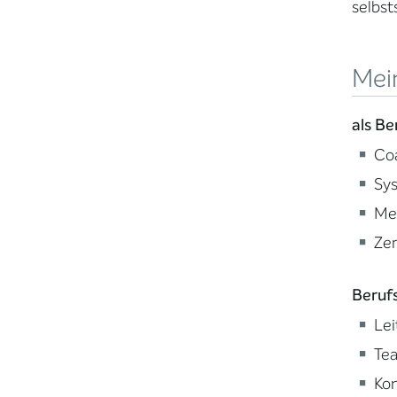
selbst
Mein
als Be
Coa
Sy
Me
Zer
Beruf
Lei
Tea
Kon