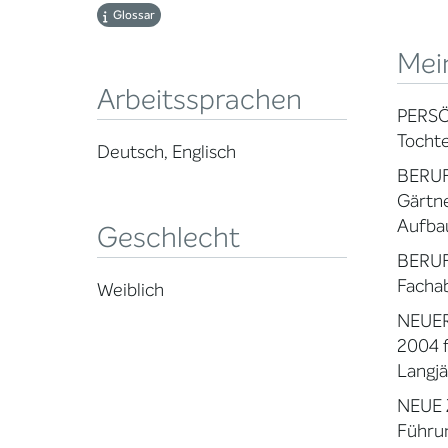
Glossar
Mei
Arbeitssprachen
PERS
Tocht
Deutsch, Englisch
BERU
Gärtne
Aufbau
Geschlecht
BERU
Fachab
Weiblich
NEUER
2004 
Langjä
NEUE 
Führu