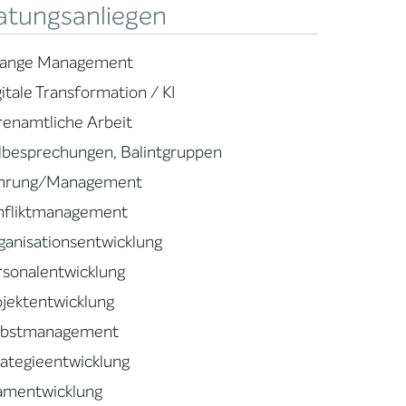
atungsanliegen
ange Management
itale Transformation / KI
renamtliche Arbeit
llbesprechungen, Balintgruppen
hrung/Management
nfliktmanagement
ganisationsentwicklung
rsonalentwicklung
ojektentwicklung
lbstmanagement
rategieentwicklung
amentwicklung