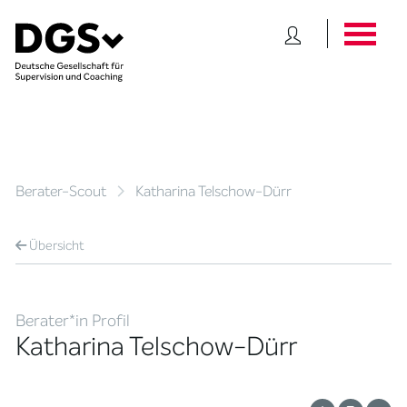
Berater-Scout
Katharina Telschow-Dürr
Übersicht
Berater*in Profil
Katharina Telschow-Dürr