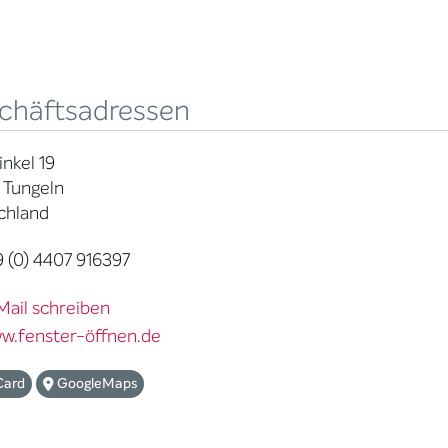
chäftsadressen
nkel 19
 Tungeln
chland
 (0) 4407 916397
Mail schreiben
w.fenster-öffnen.de
Card
GoogleMaps