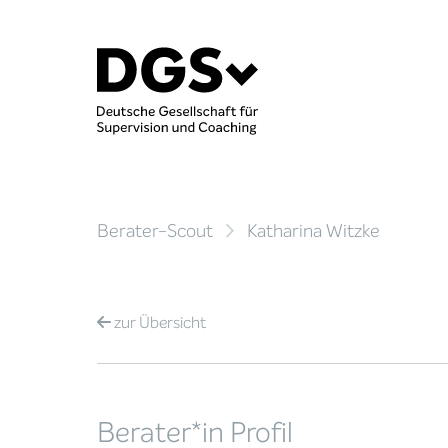
Berater-Scout
Katharina Witzke
zur
Übersicht
Berater*in Profil