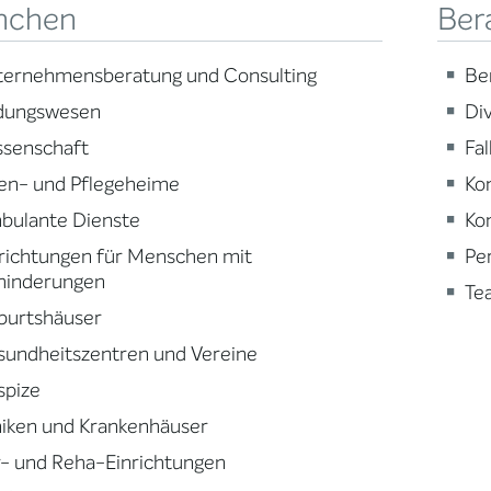
nchen
Ber
ternehmensberatung und Consulting
Be
ldungswesen
Div
ssenschaft
Fa
en- und Pflegeheime
Ko
bulante Dienste
Ko
richtungen für Menschen mit
Pe
hinderungen
Te
burtshäuser
sundheitszentren und Vereine
spize
niken und Krankenhäuser
- und Reha-Einrichtungen