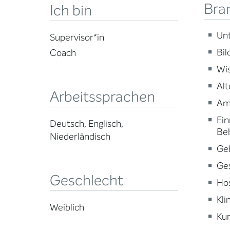
Bra
Ich bin
Un
Supervisor*in
Bi
Coach
Wi
Alt
Arbeitssprachen
Am
Ein
Deutsch, Englisch,
Be
Niederländisch
Ge
Ge
Geschlecht
Ho
Kli
Weiblich
Kur