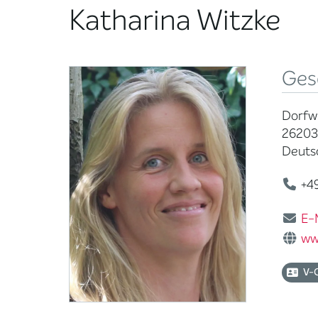
Katharina Witzke
Ges
Dorfwi
26203
Deuts
+49
E-
ww
V-