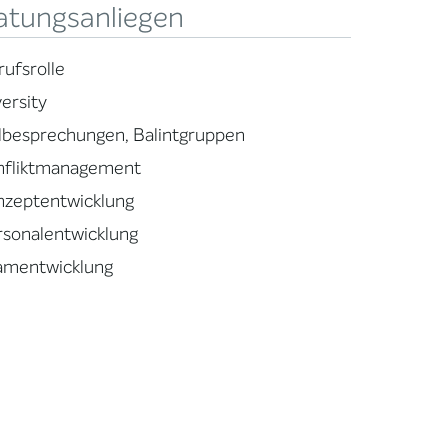
atungsanliegen
rufsrolle
ersity
llbesprechungen, Balintgruppen
nfliktmanagement
nzeptentwicklung
rsonalentwicklung
amentwicklung