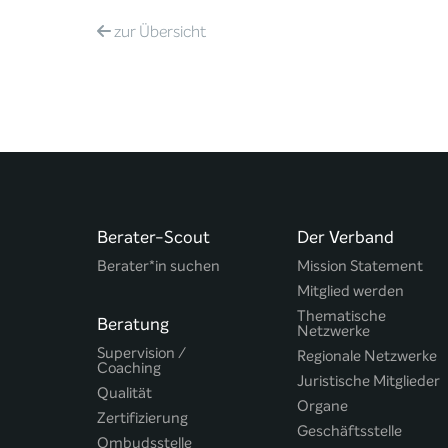
zur
Übersicht
Berater-Scout
Der Verband
Berater*in suchen
Mission Statement
Mitglied werden
Thematische
Beratung
Netzwerke
Supervision /
Regionale Netzwerke
Coaching
Juristische Mitglieder
Qualität
Organe
Zertifizierung
Geschäftsstelle
Ombudsstelle