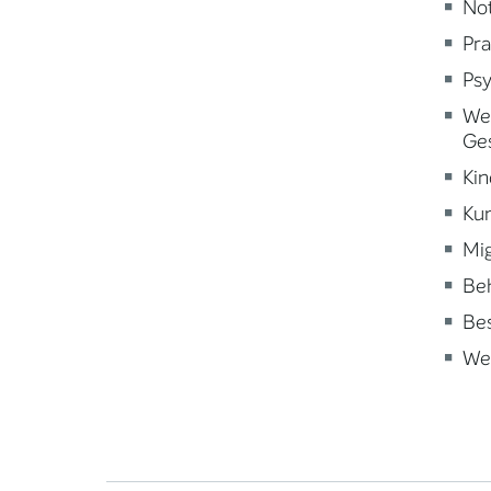
Not
Pra
Psy
Wei
Ge
Kin
Kun
Mig
Beh
Be
Wei