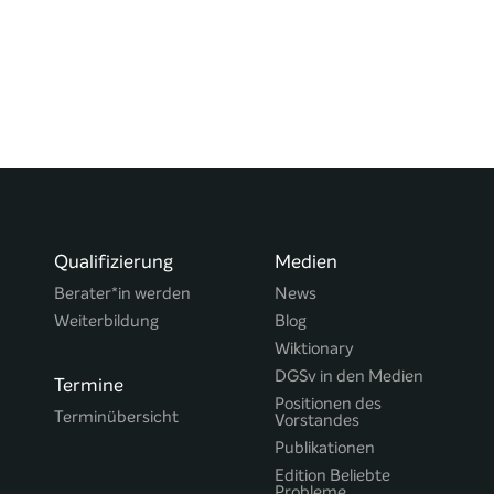
Qualifizierung
Medien
Berater*in werden
News
Weiterbildung
Blog
Wiktionary
DGSv in den Medien
Termine
Positionen des
Terminübersicht
Vorstandes
Publikationen
Edition Beliebte
Probleme