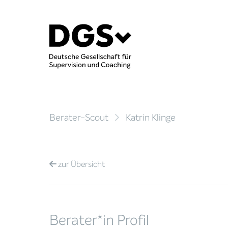
Berater-Scout
Katrin Klinge
zur
Übersicht
Berater*in Profil