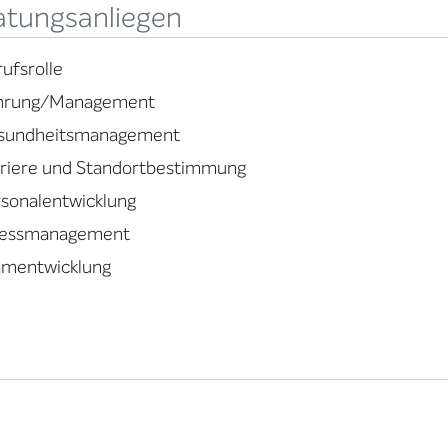
atungsanliegen
ufsrolle
hrung/Management
sundheitsmanagement
rriere und Standortbestimmung
sonalentwicklung
ressmanagement
amentwicklung