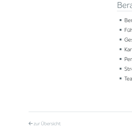
Ber
Ber
Fü
Ge
Ka
Per
St
Te
zur
Übersicht