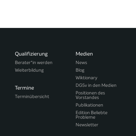
Qualifizierung
Medien
Berater*in werden
News
Weiterbildung
Blog
Wiktionary
DGSv in den Medien
Termine
Positionen des
Terminübersicht
Vorstandes
Publikationen
Edition Beliebte
Probleme
Newsletter