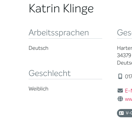
Katrin Klinge
Arbeitssprachen
Ges
Deutsch
Harte
34379
Deuts
Geschlecht
017
Weiblich
E-
ww
V-