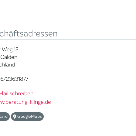
chäftsadressen
r Weg 13
 Calden
chland
6/23631877
Mail schreiben
w.beratung-klinge.de
Card
GoogleMaps