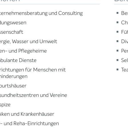
ternehmensberatung und Consulting
Be
ldungswesen
Ch
ssenschaft
Fü
ergie, Wasser und Umwelt
Div
en- und Pflegeheime
Pe
bulante Dienste
Se
richtungen für Menschen mit
Te
hinderungen
burtshäuser
sundheitszentren und Vereine
spize
niken und Krankenhäuser
- und Reha-Einrichtungen