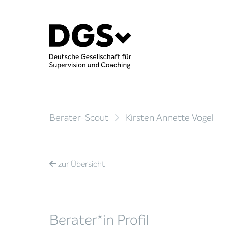
Berater-Scout
Kirsten Annette Vogel
zur
Übersicht
Berater*in Profil