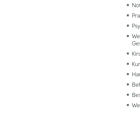
Not
Pra
Psy
Wei
Ge
Kir
Kun
Ha
Beh
Be
Wei