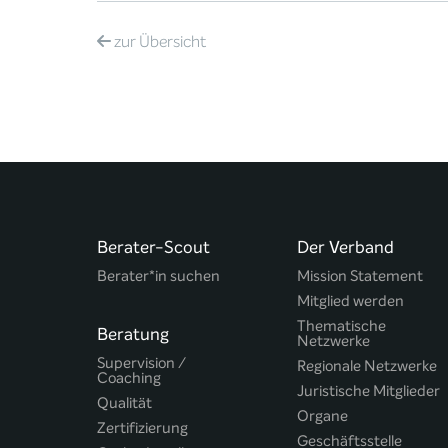
zur
Übersicht
Berater-Scout
Der Verband
Berater*in suchen
Mission Statement
Mitglied werden
Thematische
Beratung
Netzwerke
Supervision /
Regionale Netzwerke
Coaching
Juristische Mitglieder
Qualität
Organe
Zertifizierung
Geschäftsstelle