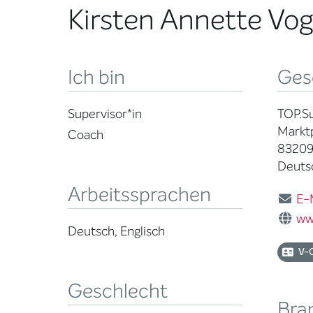
Kirsten Annette Vog
Ich bin
Ges
Supervisor*in
TOP.Su
Marktp
Coach
83209
Deuts
Arbeitssprachen
E-
ww
Deutsch, Englisch
V-
Geschlecht
Bra