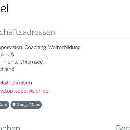
el
chäftsadressen
pervision. Coaching. Weiterbildung.
latz 5
 Prien a. Chiemsee
chland
Mail schreiben
w.top-supervision.de
Card
GoogleMaps
nchen
Ber