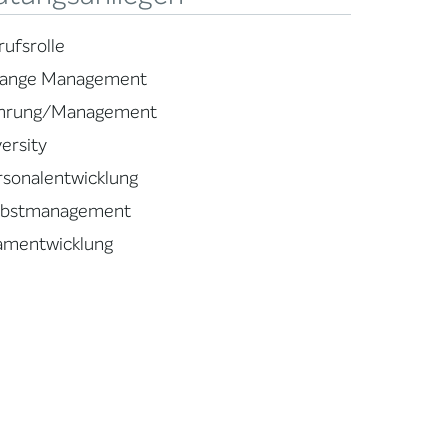
rufsrolle
ange Management
hrung/Management
ersity
rsonalentwicklung
lbstmanagement
amentwicklung