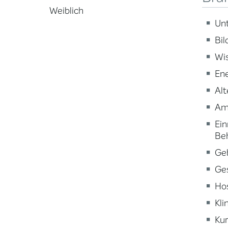
Weiblich
Un
Bi
Wi
En
Alt
Am
Ein
Be
Ge
Ge
Ho
Kli
Kur