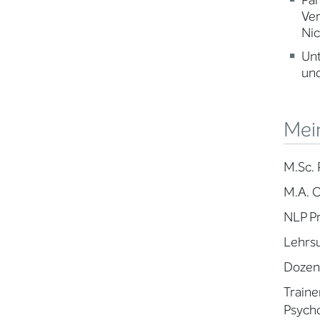
Par
Ve
Nic
Un
und
Mein
M.Sc. 
M.A. C
NLP Pr
Lehrsu
Dozent
Traine
Psych