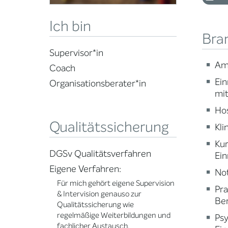
Ich bin
Bra
Supervisor*in
Am
Coach
Ein
Organisationsberater*in
mi
Ho
Qualitätssicherung
Kli
Ku
DGSv Qualitätsverfahren
Ein
Eigene Verfahren:
Not
Für mich gehört eigene Supervision
Pr
& Intervision genauso zur
Ber
Qualitätssicherung wie
regelmäßige Weiterbildungen und
Psy
fachlicher Austausch.