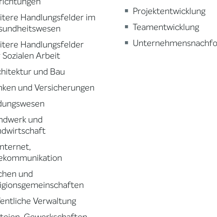
richtungen
Projektentwicklung
tere Handlungsfelder im
Teamentwicklung
sundheitswesen
Unternehmensnachfo
tere Handlungsfelder
 Sozialen Arbeit
hitektur und Bau
nken und Versicherungen
ldungswesen
ndwerk und
dwirtschaft
 Internet,
lekommunikation
chen und
igionsgemeinschaften
entliche Verwaltung