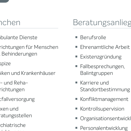
nchen
Beratungsanlie
bulante Dienste
Berufsrolle
richtungen für Menschen
Ehrenamtliche Arbeit
t Behinderungen
Existenzgründung
spize
Fallbesprechungen,
niken und Krankenhäuser
Balintgruppen
r- und Reha-
Karriere und
richtungen
Standortbestimmung
fallversorgung
Konfliktmanagement
axen und
Kontrollsupervision
atungsstellen
Organisationsentwick
chiatrische
Personalentwicklung