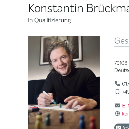
Konstantin Brückm
In Qualifizierung
Ges
79108 
Deuts
017
+49
E-
ko
V-