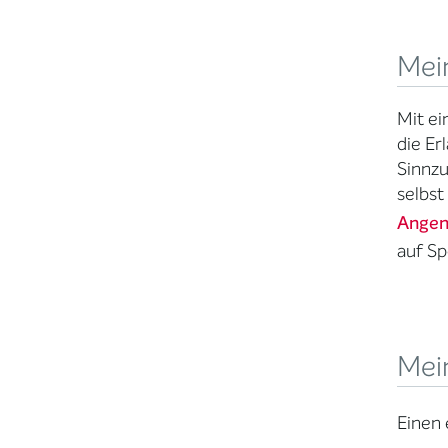
Mei
Mit ei
die Er
Sinnzu
selbst
Angen
auf Sp
Mei
Einen 