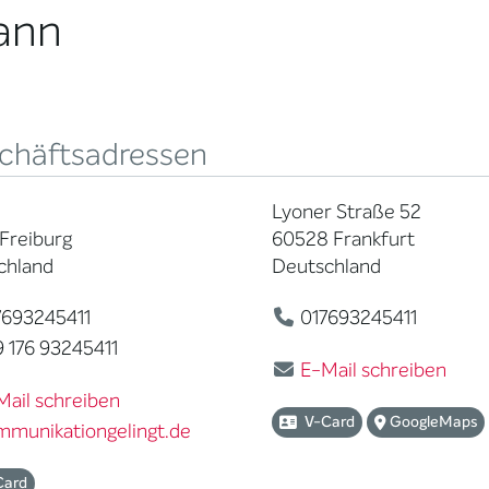
ann
chäftsadressen
Lyoner Straße 52
Freiburg
60528 Frankfurt
chland
Deutschland
693245411
017693245411
 176 93245411
E-Mail schreiben
Mail schreiben
V-Card
GoogleMaps
mmunikationgelingt.de
Card