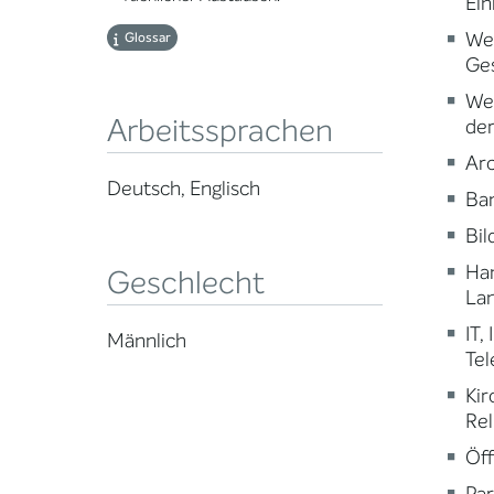
Ein
Wei
Glossar
Ge
Wei
Arbeitssprachen
der
Arc
Deutsch, Englisch
Ba
Bi
Ha
Geschlecht
Lan
IT,
Männlich
Te
Kir
Rel
Öff