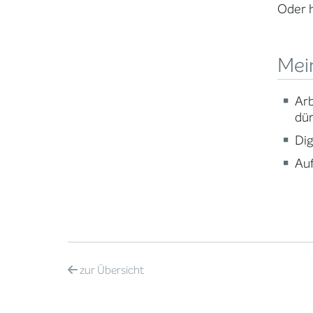
Oder h
Mei
Arb
dür
Dig
Auf
zur
Übersicht