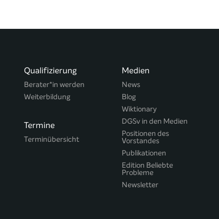
Qualifizierung
Medien
Berater*in werden
News
Weiterbildung
Blog
Wiktionary
DGSv in den Medien
Termine
Positionen des
Terminübersicht
Vorstandes
Publikationen
Edition Beliebte
Probleme
Newsletter