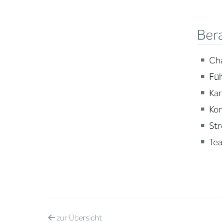
Ber
Ch
Fü
Ka
Ko
St
Te
zur
Übersicht