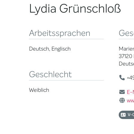
Lydia Grünschloß
Arbeitssprachen
Ges
Deutsch, Englisch
Marien
37120
Deuts
Geschlecht
+49
Weiblich
E-
ww
V-