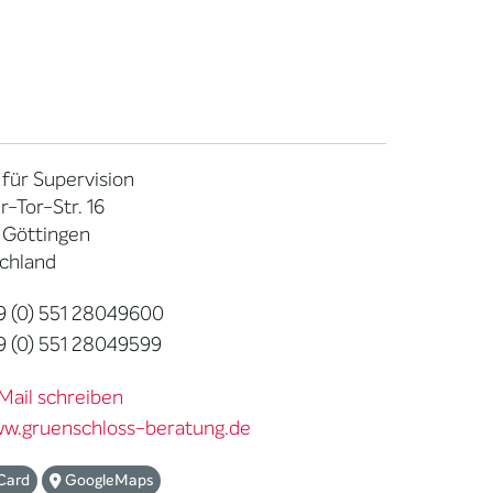
 für Supervision
-Tor-Str. 16
 Göttingen
chland
 (0) 551 28049600
 (0) 551 28049599
Mail schreiben
w.gruenschloss-beratung.de
Card
GoogleMaps