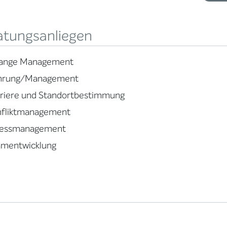
atungsanliegen
ange Management
hrung/Management
rriere und Standortbestimmung
nfliktmanagement
ressmanagement
amentwicklung