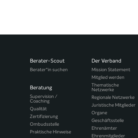
Berater-Scout
Der Verband
Berater*in suchen
Mission Statement
Mitglied werden
Thematische
Beratung
Netzwerke
Supervision /
Regionale Netzwerke
Coaching
Juristische Mitglieder
Qualität
Organe
Zertifizierung
Geschäftsstelle
Ombudsstelle
Ehrenämter
Praktische Hinweise
Ehrenmitglieder