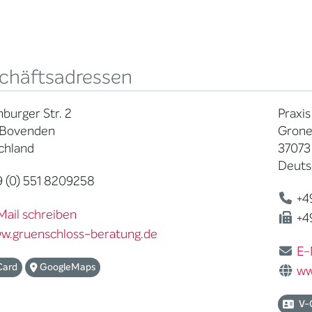
chäftsadressen
burger Str. 2
Praxis
 Bovenden
Groner
chland
37073
Deuts
 (0) 551 8209258
+49
Mail schreiben
+49
w.gruenschloss-beratung.de
E-
Card
GoogleMaps
ww
V-