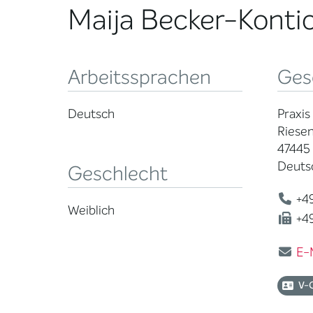
Maija Becker-Konti
Arbeitssprachen
Ges
Deutsch
Praxis
Riesen
47445
Deuts
Geschlecht
+49
Weiblich
+49
E-
V-