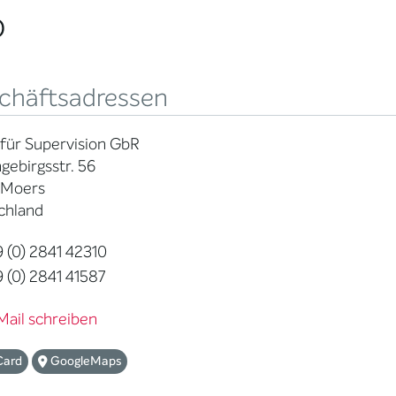
o
chäftsadressen
 für Supervision GbR
gebirgsstr. 56
 Moers
chland
 (0) 2841 42310
 (0) 2841 41587
Mail schreiben
Card
GoogleMaps