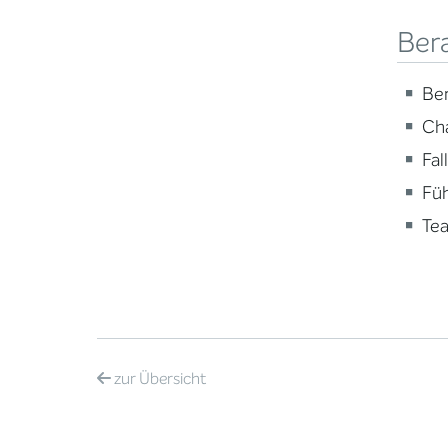
Ber
Ber
Ch
Fal
Fü
Te
zur
Übersicht