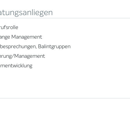
atungsanliegen
ufsrolle
ange Management
lbesprechungen, Balintgruppen
hrung/Management
amentwicklung