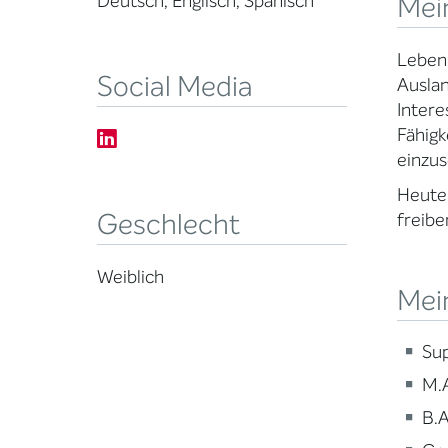
Mei
Deutsch, Englisch, Spanisch
Leben 
Social Media
Auslan
Inter
Fähigk
einzus
Heute 
Geschlecht
freibe
Weiblich
Mein
Sup
M.A
B.A