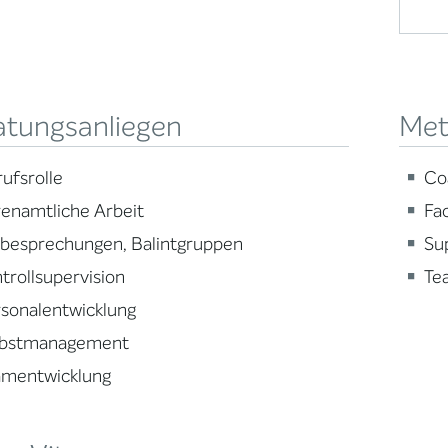
atungsanliegen
Met
ufsrolle
Co
enamtliche Arbeit
Fa
lbesprechungen, Balintgruppen
Su
trollsupervision
Te
sonalentwicklung
lbstmanagement
amentwicklung