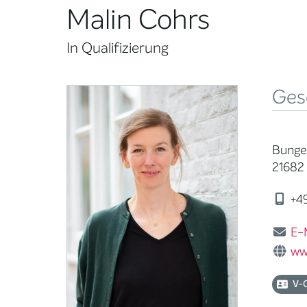
Malin Cohrs
In Qualifizierung
Ges
Bunge
21682
+49
E-
ww
V-