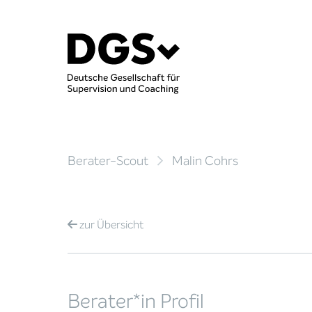
Berater-Scout
Malin Cohrs
zur
Übersicht
Berater*in Profil