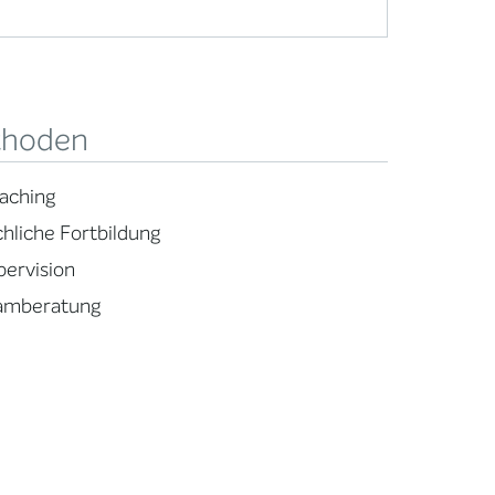
hoden
aching
chliche Fortbildung
pervision
amberatung