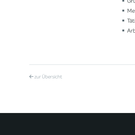
Gru
Meh
Tät
Arb
zur
Übersicht