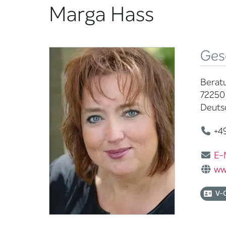
Marga Hass
Ges
Berat
72250
Deuts
+49
E-
ww
V-