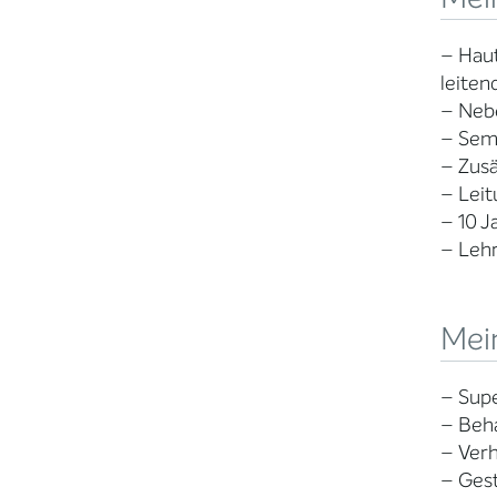
– Haut
leiten
– Nebe
– Semi
– Zusä
– Leit
– 10 J
– Lehr
Mein
– Supe
– Beha
– Verh
– Gest