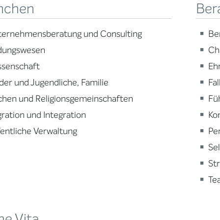
nchen
Ber
ternehmensberatung und Consulting
Be
ldungswesen
Ch
ssenschaft
Eh
der und Jugendliche, Familie
Fa
chen und Religionsgemeinschaften
Fü
ration und Integration
Ko
entliche Verwaltung
Pe
Se
St
Te
ne Vita