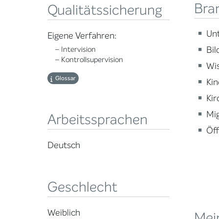
Bra
Qualitätssicherung
Un
Eigene Verfahren:
Bi
– Intervision
– Kontrollsupervision
Wi
Glossar
Kin
Kir
Mig
Arbeitssprachen
Öff
Deutsch
Geschlecht
Weiblich
Mei