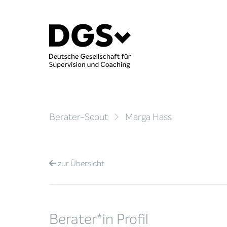
Berater-Scout
Marga Hass
zur
Übersicht
Berater*in Profil