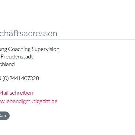
chäftsadressen
ung Coaching Supervision
 Freudenstadt
chland
 (0) 7441 407328
Mail schreiben
w.lebendigmutigecht.de
Card