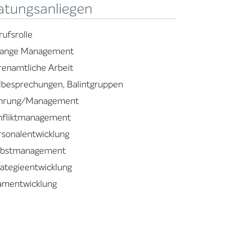
atungsanliegen
rufsrolle
ange Management
renamtliche Arbeit
llbesprechungen, Balintgruppen
hrung/Management
nfliktmanagement
rsonalentwicklung
lbstmanagement
rategieentwicklung
amentwicklung