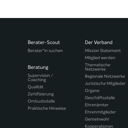
Berater-Scout
Der Verband
Berater*in suchen
Mission Statement
Mitglied werden
Thematische
Beratung
Netzwerke
Supervision /
Regionale Netzwerke
Coaching
Juristische Mitglieder
Qualität
Organe
Zertifizierung
Geschäftsstelle
Ombudsstelle
Ehrenämter
Praktische Hinweise
Ehrenmitglieder
Gemeinwohl
Kooperationen