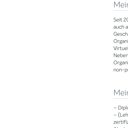
Mei
Seit 2
auch a
Geschä
Organi
Virtuel
Neben 
Organi
non-pr
Mein
– Dipl
– (Leh
zertif