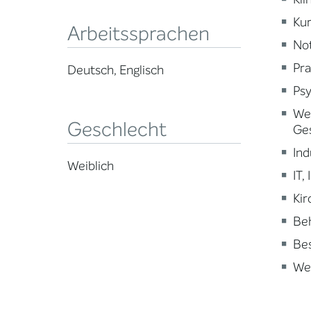
Kur
Arbeitssprachen
Not
Pra
Deutsch, Englisch
Psy
Wei
Geschlecht
Ge
Ind
Weiblich
IT,
Kir
Beh
Be
Wei