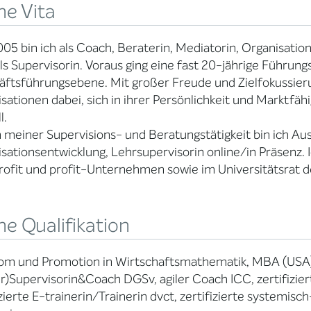
ne Vita
005 bin ich als Coach, Beraterin, Mediatorin, Organisation
ls Supervisorin. Voraus ging eine fast 20-jährige Führungs
ftsführungsebene. Mit großer Freude und Zielfokussier
sationen dabei, sich in ihrer Persönlichkeit und Marktfäh
l.
meiner Supervisions- und Beratungstätigkeit bin ich Aus
sationsentwicklung, Lehrsupervisorin online/in Präsenz. I
ofit und profit-Unternehmen sowie im Universitätsrat d
e Qualifikation
om und Promotion in Wirtschaftsmathematik, MBA (USA)
r)Supervisorin&Coach DGSv, agiler Coach ICC, zertifiz
izierte E-trainerin/Trainerin dvct, zertifizierte systemisc