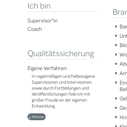
Ich bin
Bra
Supervisor*in
Ba
Coach
Un
Bi
Qualitätssicherung
Wi
Alt
Eigene Verfahren:
Am
In regelmäßigen und fallbezogene
Ein
Supervisionen und Intervisionen
sowie durch Fortbildungen und
Be
Veröffentlichungen feile ich mit
Ge
großer Freude an der eigenen
Entwicklung.
Ge
Ho
Glossar
Kli