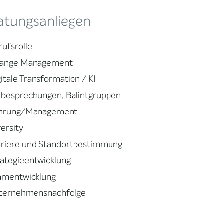
atungsanliegen
rufsrolle
ange Management
itale Transformation / KI
llbesprechungen, Balintgruppen
hrung/Management
ersity
rriere und Standortbestimmung
rategieentwicklung
amentwicklung
ternehmensnachfolge