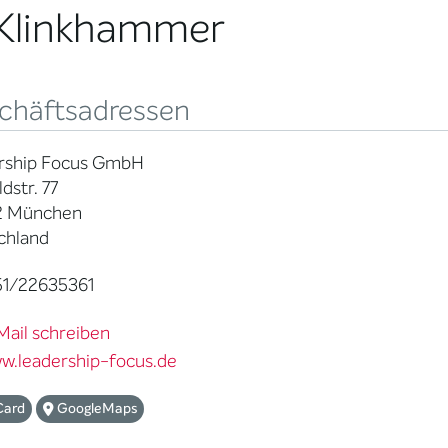
t Klinkhammer
chäftsadressen
rship Focus GmbH
dstr. 77
2 München
chland
1/22635361
Mail schreiben
w.leadership-focus.de
Card
GoogleMaps