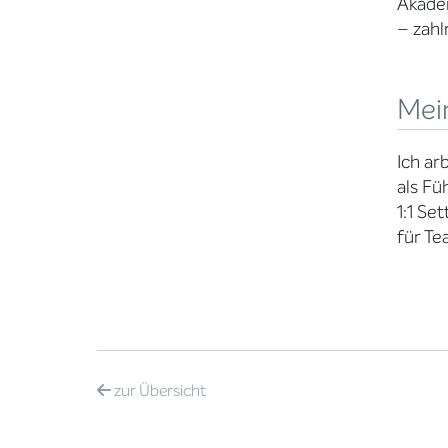
Akade
– zah
Mei
Ich a
als Fü
1:1 Se
für Te
zur
Übersicht