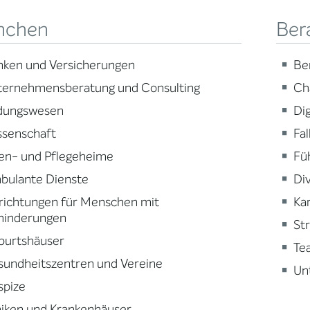
nchen
Ber
nken und Versicherungen
Be
ternehmensberatung und Consulting
Ch
ldungswesen
Dig
ssenschaft
Fa
en- und Pflegeheime
Fü
bulante Dienste
Div
richtungen für Menschen mit
Ka
hinderungen
St
burtshäuser
Te
sundheitszentren und Vereine
Un
spize
niken und Krankenhäuser