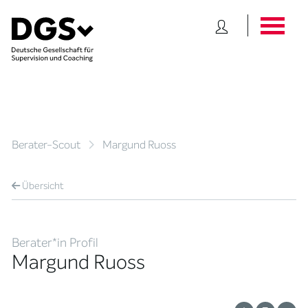
Berater-Scout
Margund Ruoss
Übersicht
Berater*in Profil
Margund Ruoss