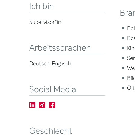
Ich bin
Bra
Supervisor*in
Beh
Be
Arbeitssprachen
Kin
Sen
Deutsch, Englisch
Wei
Bi
Social Media
Öff
Geschlecht