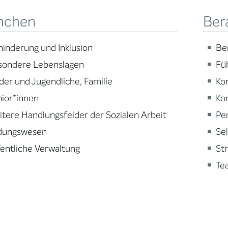
nchen
Ber
inderung und Inklusion
Be
sondere Lebenslagen
Fü
der und Jugendliche, Familie
Ko
ior*innen
Ko
tere Handlungsfelder der Sozialen Arbeit
Pe
ldungswesen
Se
entliche Verwaltung
St
Te