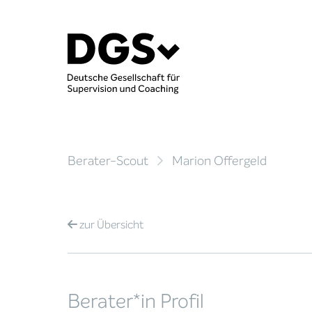
Berater-Scout
Marion Offergeld
zur
Übersicht
Berater*in Profil