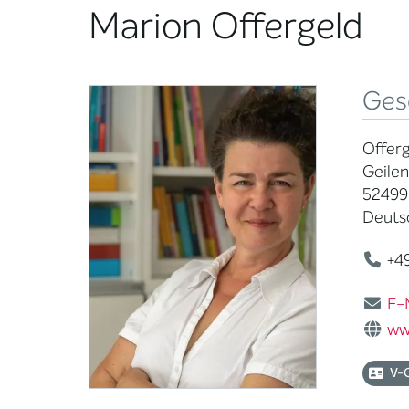
Marion Offergeld
Ges
Offerg
Geilen
52499
Deuts
+49
E-
ww
V-