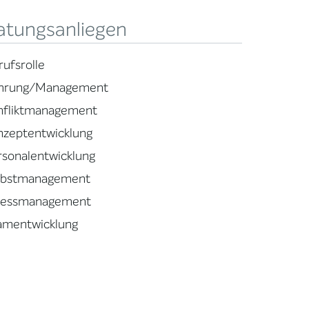
atungsanliegen
rufsrolle
hrung/Management
nfliktmanagement
nzeptentwicklung
rsonalentwicklung
lbstmanagement
ressmanagement
amentwicklung