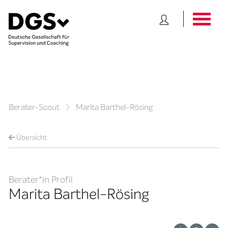
Berater-Scout
Marita Barthel-Rösing
Übersicht
Berater*in Profil
Marita Barthel-Rösing