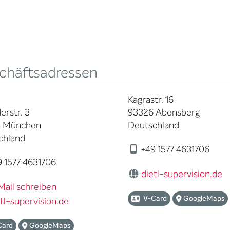
chäftsadressen
Kagrastr. 16
erstr. 3
93326 Abensberg
 München
Deutschland
chland
+49 1577 4631706
 1577 4631706
dietl-supervision.de
Mail schreiben
V-Card
GoogleMaps
tl-supervision.de
Card
GoogleMaps