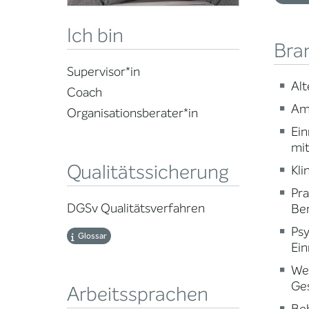
Ich bin
Bra
Supervisor*in
Alt
Coach
Am
Organisationsberater*in
Ein
mi
Qualitätssicherung
Kli
Pr
DGSv Qualitätsverfahren
Ber
Psy
Glossar
Ein
Wei
Ge
Arbeitssprachen