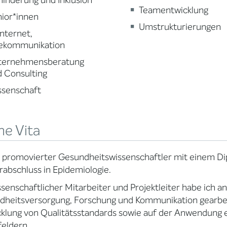
inderung und Inklusion
Teamentwicklung
ior*innen
Umstrukturierungen
 Internet,
lekommunikation
ternehmensberatung
 Consulting
ssenschaft
ne Vita
in promovierter Gesundheitswissenschaftler mit einem 
abschluss in Epidemiologie.
ssenschaftlicher Mitarbeiter und Projektleiter habe ich an
heitsversorgung, Forschung und Kommunikation gearbei
klung von Qualitätsstandards sowie auf der Anwendung
feldern.