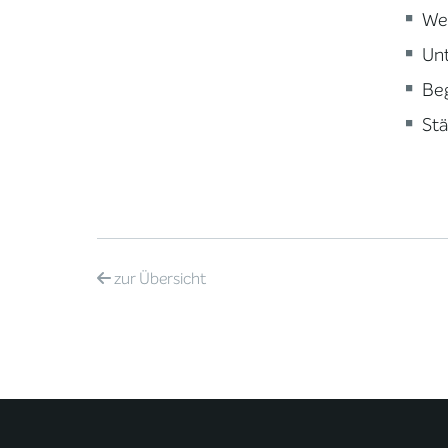
We
Unt
Be
Stä
zur
Übersicht