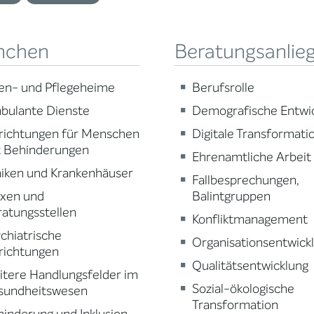
nchen
Beratungsanlie
en- und Pflegeheime
Berufsrolle
bulante Dienste
Demografische Entwi
richtungen für Menschen
Digitale Transformatio
t Behinderungen
Ehrenamtliche Arbeit
niken und Krankenhäuser
Fallbesprechungen,
axen und
Balintgruppen
atungsstellen
Konfliktmanagement
chiatrische
Organisationsentwick
richtungen
Qualitätsentwicklung
tere Handlungsfelder im
Sozial-ökologische
sundheitswesen
Transformation