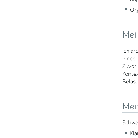
Org
Mei
Ich ar
eines 
Zuvor 
Kontex
Belas
Mei
Schwe
Klä