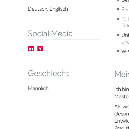
Beh
Deutsch, Englisch
Sen
IT,
Te
Social Media
Un
und
Wi
Geschlecht
Mei
Männlich
Ich b
Master
Als wi
Gesund
Entwic
Praxis