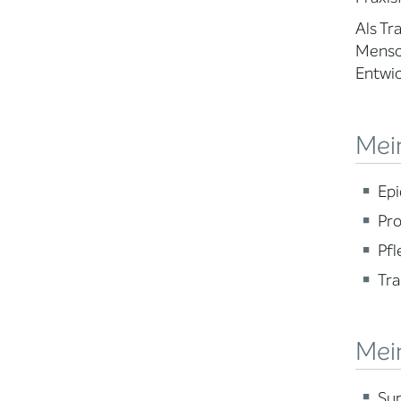
Als Tr
Mensch
Entwic
Mein
Epi
Pro
Pf
Tra
Mei
Sup