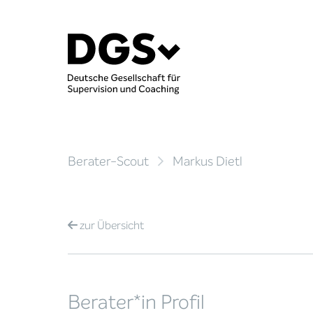
Berater-Scout
Markus Dietl
zur
Übersicht
Berater*in Profil