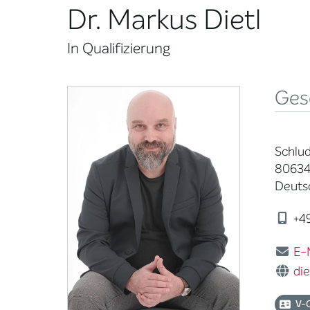
Dr. Markus Dietl
In Qualifizierung
Ges
Schlud
80634
Deuts
+49
E-
die
V-