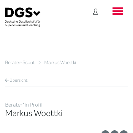
Berater-Scout
Markus Woettki
Übersicht
Berater*in Profil
Markus Woettki