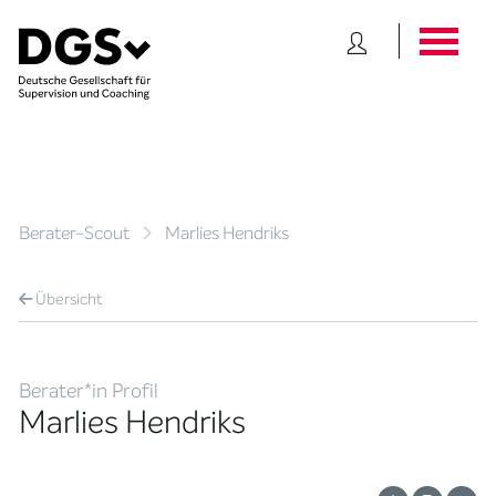
Berater-Scout
Marlies Hendriks
Übersicht
Berater*in Profil
Marlies Hendriks