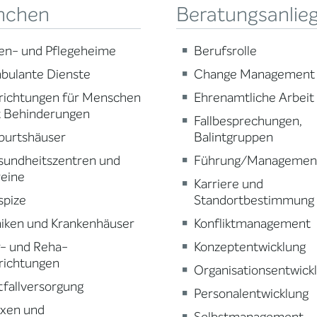
nchen
Beratungsanlie
en- und Pflegeheime
Berufsrolle
bulante Dienste
Change Management
richtungen für Menschen
Ehrenamtliche Arbeit
t Behinderungen
Fallbesprechungen,
burtshäuser
Balintgruppen
sundheitszentren und
Führung/Managemen
reine
Karriere und
spize
Standortbestimmung
niken und Krankenhäuser
Konfliktmanagement
r- und Reha-
Konzeptentwicklung
richtungen
Organisationsentwick
fallversorgung
Personalentwicklung
axen und