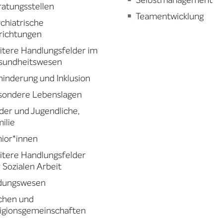
Selbstmanagement
atungsstellen
Teamentwicklung
chiatrische
richtungen
tere Handlungsfelder im
sundheitswesen
inderung und Inklusion
sondere Lebenslagen
der und Jugendliche,
ilie
ior*innen
tere Handlungsfelder
 Sozialen Arbeit
ldungswesen
chen und
igionsgemeinschaften