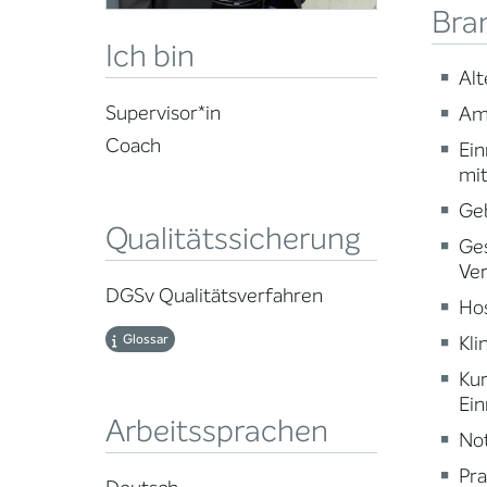
Bra
Ich bin
Alt
Supervisor*in
Am
Coach
Ein
mi
Ge
Qualitätssicherung
Ge
Ve
DGSv Qualitätsverfahren
Ho
Kli
Glossar
Ku
Ein
Arbeitssprachen
Not
Pr