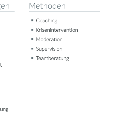
gen
Methoden
Coaching
Krisenintervention
Moderation
Supervision
Teamberatung
t
lung