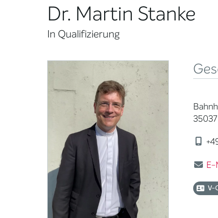
Dr. Martin Stanke
In Qualifizierung
Ges
Bahnho
35037
+49
E-
V-