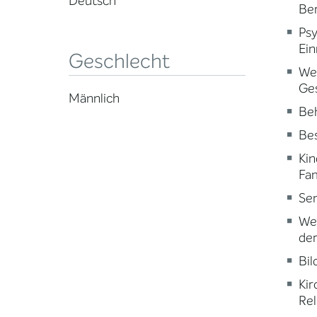
Deutsch
Ber
Psy
Ein
Geschlecht
Wei
Ge
Männlich
Beh
Be
Kin
Fam
Sen
Wei
der
Bi
Kir
Rel