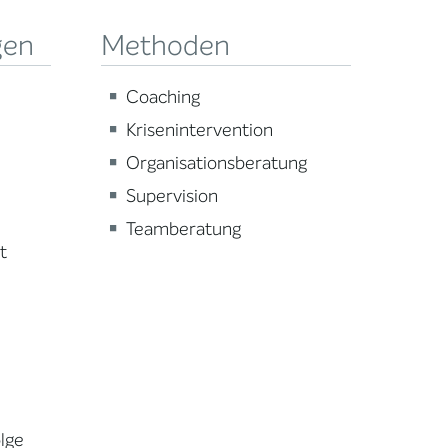
gen
Methoden
Coaching
Krisenintervention
Organisationsberatung
Supervision
Teamberatung
t
lge