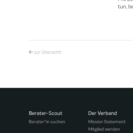
tun, b
zur
Übersicht
Berater-Scout
Der Verband
Berater*in suchen
Mission Statement
Mitglied werden