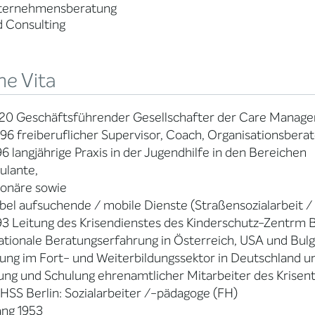
ternehmensberatung
 Consulting
ne Vita
020 Geschäftsführender Gesellschafter der Care Mana
996 freiberuflicher Supervisor, Coach, Organisationsbera
96 langjährige Praxis in der Jugendhilfe in den Bereichen
ulante,
ionäre sowie
ibel aufsuchende / mobile Dienste (Straßensozialarbeit 
93 Leitung des Krisendienstes des Kinderschutz-Zentrm B
ationale Beratungserfahrung in Österreich, USA und Bulg
ung im Fort- und Weiterbildungssektor in Deutschland u
ung und Schulung ehrenamtlicher Mitarbeiter des Krisen
HSS Berlin: Sozialarbeiter /-pädagoge (FH)
ang 1953