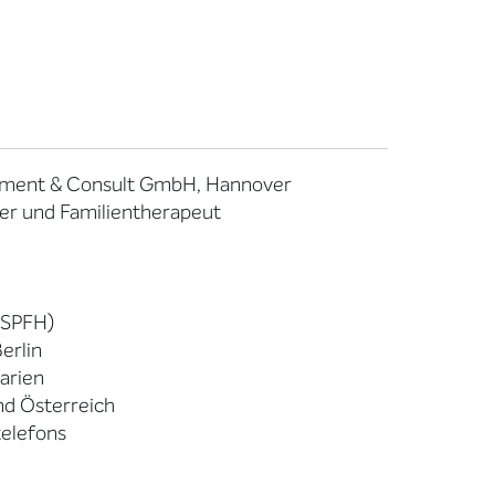
gement & Consult GmbH, Hannover
ter und Familientherapeut
/ SPFH)
erlin
arien
nd Österreich
telefons