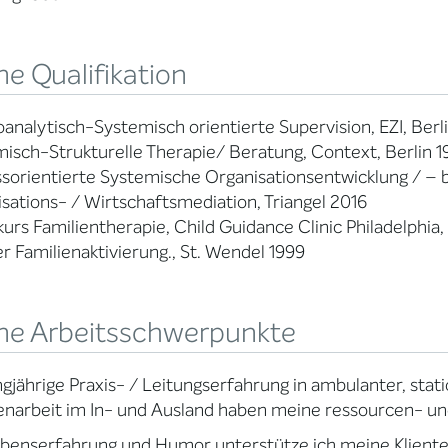
e Qualifikation
analytisch-Systemisch orientierte Supervision, EZI, Berl
isch-Strukturelle Therapie/ Beratung, Context, Berlin 1
sorientierte Systemische Organisationsentwicklung / –
sations- / Wirtschaftsmediation, Triangel 2016
kurs Familientherapie, Child Guidance Clinic Philadelphia,
r Familienaktivierung., St. Wendel 1999
ne Arbeitsschwerpunkte
ngjährige Praxis- / Leitungserfahrung in ambulanter, stat
enarbeit im In- und Ausland haben meine ressourcen- un
benserfahrung und Humor unterstütze ich meine Klienten