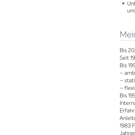
Un
und
Mei
Bis 2
Seit 1
Bis 19
– amb
– stat
– flex
Bis 19
Intern
Erfahr
Anleit
1983 F
Jahrg