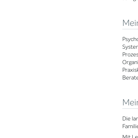
Mein
Psycho
System
Prozes
Organi
Praxis
Berate
Mei
Die la
Famili
Mit Le