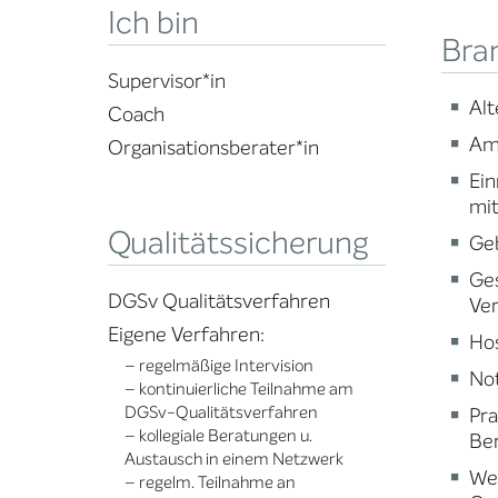
Ich bin
Bra
Supervisor*in
Alt
Coach
Am
Organisationsberater*in
Ein
mi
Qualitätssicherung
Ge
Ge
DGSv Qualitätsverfahren
Ve
Eigene Verfahren:
Ho
– regelmäßige Intervision
Not
– kontinuierliche Teilnahme am
DGSv-Qualitätsverfahren
Pr
– kollegiale Beratungen u.
Ber
Austausch in einem Netzwerk
Wei
– regelm. Teilnahme an