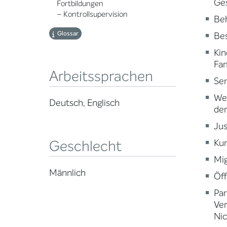
Ge
Fortbildungen
– Kontrollsupervision
Beh
Glossar
Be
Kin
Fam
Arbeitssprachen
Sen
Wei
Deutsch, Englisch
der
Jus
Kun
Geschlecht
Mig
Männlich
Öff
Par
Ve
Nic