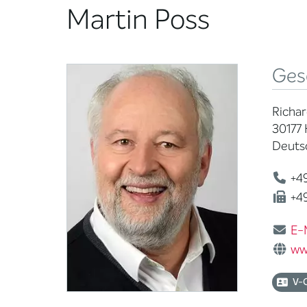
Martin Poss
Ges
Richa
30177
Deuts
+49
+49
E-
ww
V-