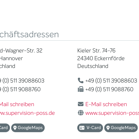
chäftsadressen
rd-Wagner-Str. 32
Kieler Str. 74-76
 Hannover
24340 Eckernförde
chland
Deutschland
 (0) 511 39088603
+49 (0) 511 39088603
 (0) 511 9088760
+49 (0) 511 9088760
Mail schreiben
E-Mail schreiben
w.supervision-poss.de
www.supervision-pos
Card
GoogleMaps
V-Card
GoogleMaps