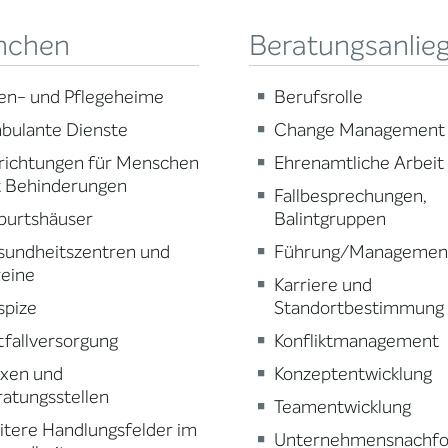
nchen
Beratungsanlie
en- und Pflegeheime
Berufsrolle
bulante Dienste
Change Management
richtungen für Menschen
Ehrenamtliche Arbeit
t Behinderungen
Fallbesprechungen,
burtshäuser
Balintgruppen
sundheitszentren und
Führung/Managemen
reine
Karriere und
spize
Standortbestimmung
fallversorgung
Konfliktmanagement
axen und
Konzeptentwicklung
atungsstellen
Teamentwicklung
tere Handlungsfelder im
Unternehmensnachfo