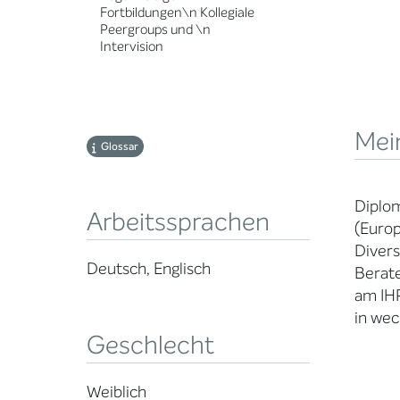
Fortbildungen\n Kollegiale
Peergroups und \n
Intervision
Mei
Glossar
Diplom
Arbeitssprachen
(Europ
Divers
Deutsch, Englisch
Berat
am IHP
in wec
Geschlecht
Weiblich