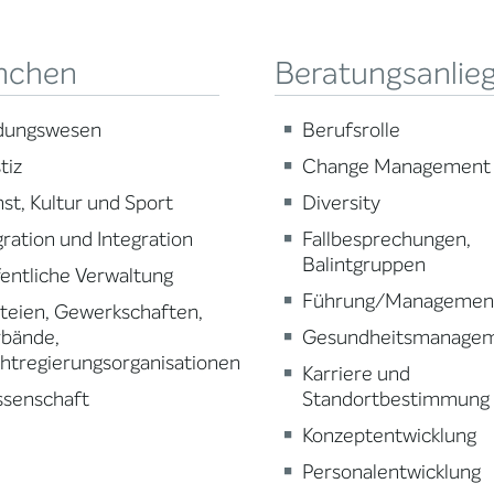
nchen
Beratungsanlie
ldungswesen
Berufsrolle
tiz
Change Management
st, Kultur und Sport
Diversity
ration und Integration
Fallbesprechungen,
Balintgruppen
entliche Verwaltung
Führung/Managemen
teien, Gewerkschaften,
rbände,
Gesundheitsmanage
htregierungsorganisationen
Karriere und
ssenschaft
Standortbestimmung
Konzeptentwicklung
Personalentwicklung