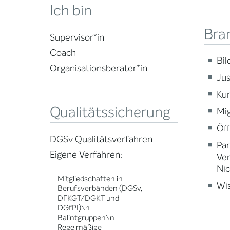
Ich bin
Bra
Supervisor*in
Coach
Bi
Organisationsberater*in
Jus
Kun
Qualitätssicherung
Mig
Öff
DGSv Qualitätsverfahren
Par
Eigene Verfahren:
Ve
Nic
Mitgliedschaften in
Wi
Berufsverbänden (DGSv,
DFKGT/DGKT und
DGfPI)\n
Balintgruppen\n
Regelmäßige