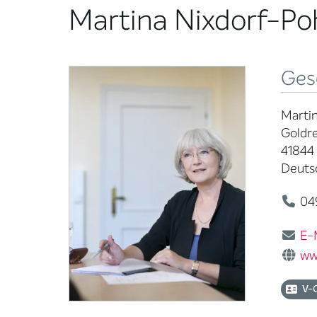
Martina Nixdorf-Po
Ges
Martin
Goldr
41844
Deuts
04
E-
ww
V-