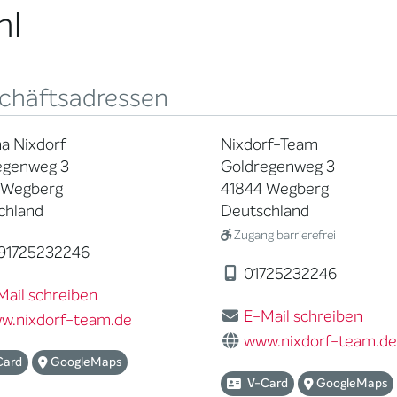
hl
chäftsadressen
a Nixdorf
Nixdorf-Team
egenweg 3
Goldregenweg 3
 Wegberg
41844 Wegberg
chland
Deutschland
Zugang barrierefrei
91725232246
01725232246
Mail schreiben
E-Mail schreiben
w.nixdorf-team.de
www.nixdorf-team.d
Card
GoogleMaps
V-Card
GoogleMaps