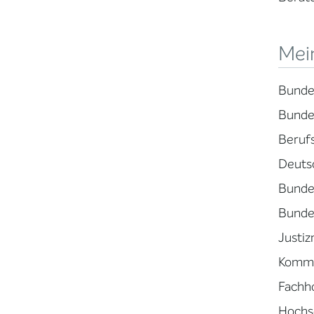
Mei
Bunde
Bundes
Beruf
Deuts
Bundes
Bundes
Justi
Kommu
Fachho
Hochs