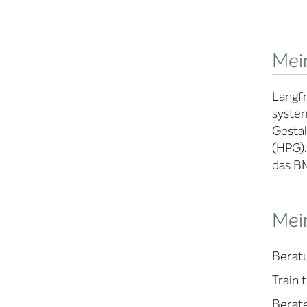
Mein
Langfr
system
Gestal
(HPG).
das B
Mei
Berat
Train 
Berat